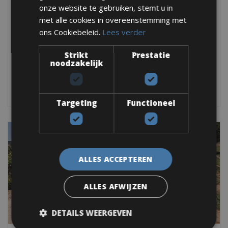
Spanje -> Camino de Santiago
onze website te gebruiken, stemt u in
Camino De Santiago Fiets huren
met alle cookies in overeenstemming met
Camino de Santiago Fiets huren. Reserveringen moeten
ons Cookiebeleid.
Lees verder
minimaal 7 dagen van tevoren worden ingediend,
Strikt
Prestatie
Trekking Bike
E MTB Bike
noodzakelijk
BOEK NU
Targeting
Functioneel
ALLES ACCEPTEREN
ALLES AFWIJZEN
DETAILS WEERGEVEN