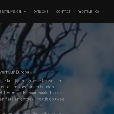
BESTEMMINGEN
OVER ONS
CONTACT
0 ITEMS
€0
tsverhuur Europa
tige kustlijnen, groene heuvels en
ke routes en goed onderhouden
d. Het milde klimaat maakt het de
en fiets en ontdek Kroatië op twee
 je begint aan je fietsvakantie in