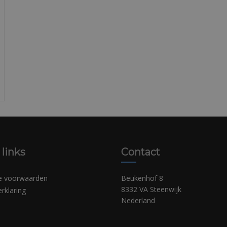
 links
Contact
e voorwaarden
Beukenhof 8
8332 VA Steenwijk
erklaring
Nederland