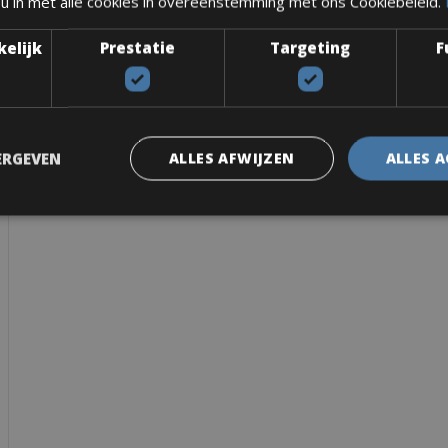
 u in met alle cookies in overeenstemming met ons Cookiebeleid.
kelijk
Prestatie
Targeting
F
ERGEVEN
ALLES AFWIJZEN
ALLES 