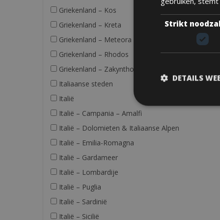
gebruiken, stemt
Griekenland – Kos
Strikt noodza
Griekenland – Kreta
Griekenland – Meteora
Griekenland – Rhodos
Griekenland – Zakynthos
DETAILS WE
Italiaanse steden
Italië
Italië – Campania – Amalfi
Italië – Dolomieten & Italiaanse Alpen
Italië – Emilia-Romagna
Italië – Gardameer
Italië – Lombardije
Italië – Puglia
Italië – Sardinië
Italië – Sicilië