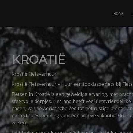
HOME
KROATIË
Kroatië Fietsverhuur
Kroatië Fietsverhuur – Huur een topklasse fiets bij Fie
Fietsen in Kroatië is een geweldige ervaring, met prach
sfeervolle dorpjes. Het land heeft veel fietsvriendelij
paden, van de Adriatische Zee tot het rustige binnenlan
perfecte bestemming voor een actieve vakantie. Huur e
wielen!
Laat Fietsverhuur Europa je fietsverhuur regelen voordat