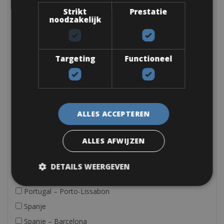
Strikt
Prestatie
Kroatië
noodzakelijk
Nederland
Nederland – Drenthe
Nederland – Friesland
Targeting
Functioneel
Nederland – Limburg
Nederland – Noord-Brabant
Nederland – Noord-Holland
ALLES ACCEPTEREN
Nederland – Overijssel
Nederland – Utrecht
ALLES AFWIJZEN
Nederland – Zuid-Holland
Portugal
DETAILS WEERGEVEN
Portugal – Algarve
Portugal – Porto-Lissabon
Spanje
Spanje – Barcelona