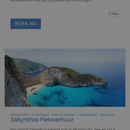
Kefalonia een van de populaire bestemmingen
E Bike
BOEK NU
Griekenland -> Griekenland - Ionische eilanden -> Griekenland - Zakynthos
Zakynthos Fietsverhuur
Het eiland Zakynthos bevind zich in de Ionische Zee en staat