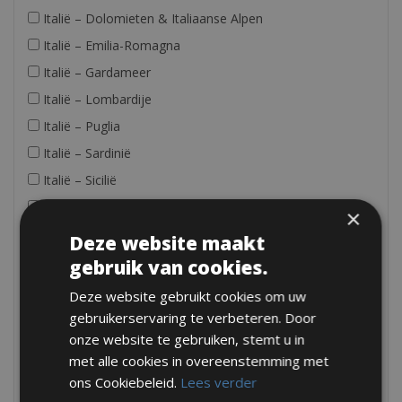
Italië – Dolomieten & Italiaanse Alpen
Italië – Emilia-Romagna
Italië – Gardameer
Italië – Lombardije
Italië – Puglia
Italië – Sardinië
Italië – Sicilië
Italië – Toscane
×
Italië – Umbrië
Deze website maakt
Italië – Veneto
gebruik van cookies.
Italië- Abruzzo
Deze website gebruikt cookies om uw
Italië- Calabria & Basilicata
gebruikerservaring te verbeteren. Door
onze website te gebruiken, stemt u in
Italië- Cinque Terre
met alle cookies in overeenstemming met
Italië- Comomeer
ons Cookiebeleid.
Lees verder
Italië- Ligurië & Piedmonte