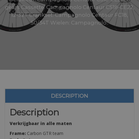
gears Cassette: Campagnolo Centaur CS18-CE22,
12-32T Crankset: Campagnolo Centaur FC18,
50/34T Wielen: Campagnolo..
DESCRIPTION
Description
Verkrijgbaar in alle maten
Frame:
Carbon GTR team