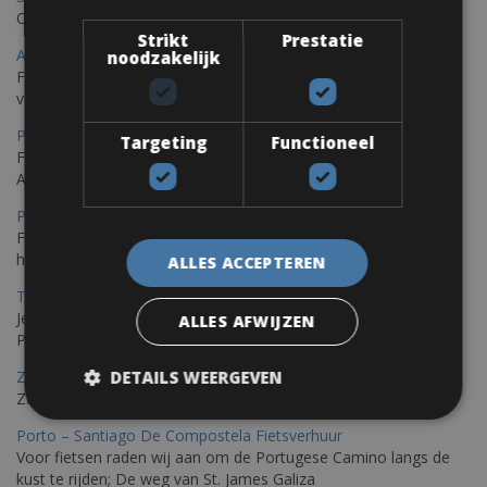
Ontdek Saint Raphael, gelegen in het prachtige Var op uw fiets
Strikt
Prestatie
Ajaccio Fietsverhuur
noodzakelijk
Fietsen in Ajaccio, gelegen op het eiland Corsica, biedt een
verscheidenheid aan routes
Porec Fietsverhuur
Targeting
Functioneel
Fiets over sfeervolle routes die zich uitstrekken langs de
Adriatische kust en het weelderige Istrische platteland.
Pula Fietsverhuur
Fietsen langs de Istrische kust is de ideale fietstocht voor wie
houdt van de Mediterrane zon.
ALLES ACCEPTEREN
Trieste-Pula Fietsverhuur
Je kunt een fiets huren met levering in Triëst en de fiets later in
ALLES AFWIJZEN
Pula of elders in Istrië achterlaten.
DETAILS WEERGEVEN
Zadar Fietsverhuur
Zadar, een verborgen parel die je op de fiets kunt ontdekken
Porto – Santiago De Compostela Fietsverhuur
Voor fietsen raden wij aan om de Portugese Camino langs de
kust te rijden; De weg van St. James Galiza