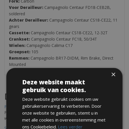
Fork:
Carbon
Voor Derailleur:
Campagnolo Centaur FD18-CEB2B,
soldered
Achter Derailleur:
Campagnolo Centaur CS18-CE22, 11
gears
Cassette:
Campagnolo Centaur CS18-CE22, 12-32T
Crankset:
Campagnolo Centaur FC18, 50/34T
Wielen:
Campagnolo Calima C17
Groepset:
105
Remmen:
Campagnolo BR17-DIDM, Rim Brake, Direct
Mounted
×
Deze website maakt
gebruik van cookies.
Destinations
Deze website gebruikt cookies om uw
gebruikerservaring te verbeteren. Door
Frejus Fietsverhuur
Fréjus en Saint-Raphaël liggen aan de Middellandse Zee en
onze website te gebruiken, stemt u in
worden omringd door het Massif de l'Esterel
met alle cookies in overeenstemming met
ons Cookiebeleid.
Lees verder
Saint Raphael Fietsverhuur