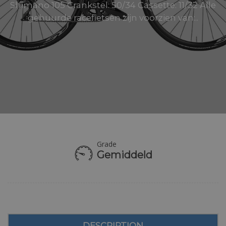
Shimano 105 Crankstel: 50/34 Cassette: 11/32 Alle
gehuurde racefietsen zijn voorzien van:..
Grade
Gemiddeld
DESCRIPTION