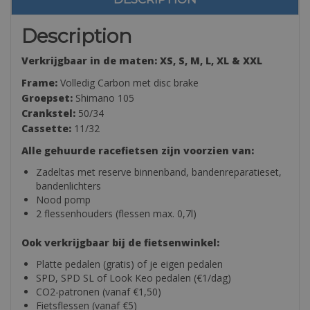
Description
Verkrijgbaar in de maten: XS, S, M, L, XL & XXL
Frame:
Volledig Carbon met disc brake
Groepset:
Shimano 105
Crankstel:
50/34
Cassette:
11/32
Alle gehuurde racefietsen zijn voorzien van:
Zadeltas met reserve binnenband, bandenreparatieset,
bandenlichters
Nood pomp
2 flessenhouders (flessen max. 0,7l)
Ook verkrijgbaar bij de fietsenwinkel:
Platte pedalen (gratis) of je eigen pedalen
SPD, SPD SL of Look Keo pedalen (€1/dag)
CO2-patronen (vanaf €1,50)
Fietsflessen (vanaf €5)