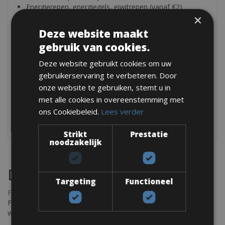
Energierepen, energiegels, eiwitrepen (vanaf €2)
Helm (gratis) – hoewel we je aanraden om je eigen
×
helm mee te nemen
Deze website maakt
gebruik van cookies.
Maten:
Deze website gebruikt cookies om uw
XS (145cm – 155cm)
S (150cm – 165cm)
gebruikerservaring te verbeteren. Door
M (160cm – 172cm)
onze website te gebruiken, stemt u in
L (172cm – 188cm)
met alle cookies in overeenstemming met
XL (180cm – 195cm)
ons Cookiebeleid.
Lees verder
XXL (190cm – 205cm)
Strikt
Prestatie
noodzakelijk
Destinations
Targeting
Functioneel
Frejus Fietsverhuur
Fréjus en Saint-Raphaël liggen aan de Middellandse Zee en
worden omringd door het Massif de l'Esterel