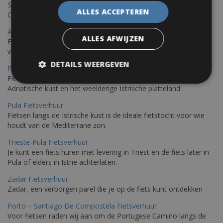
Saint Raphael Fietsverhuur
ALLES ACCEPTEREN
Ontdek Saint Raphael, gelegen in het prachtige Var op uw fiets
Ajaccio Fietsverhuur
ALLES AFWIJZEN
Fietsen in Ajaccio, gelegen op het eiland Corsica, biedt een
verscheidenheid aan routes
DETAILS WEERGEVEN
Porec Fietsverhuur
Fiets over sfeervolle routes die zich uitstrekken langs de
Adriatische kust en het weelderige Istrische platteland.
Pula Fietsverhuur
Fietsen langs de Istrische kust is de ideale fietstocht voor wie
houdt van de Mediterrane zon.
Trieste-Pula Fietsverhuur
Je kunt een fiets huren met levering in Triëst en de fiets later in
Pula of elders in Istrië achterlaten.
Zadar Fietsverhuur
Zadar, een verborgen parel die je op de fiets kunt ontdekken
Porto – Santiago De Compostela Fietsverhuur
Voor fietsen raden wij aan om de Portugese Camino langs de