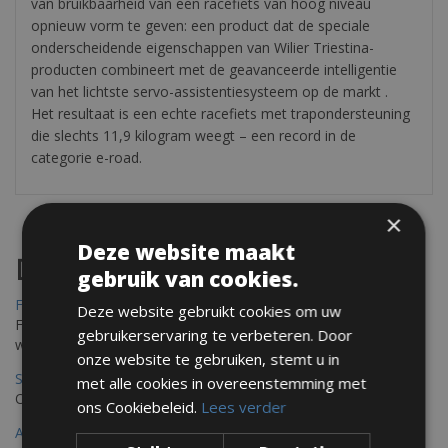
van bruikbaarheid van een racefiets van hoog niveau
opnieuw vorm te geven: een product dat de speciale
onderscheidende eigenschappen van Wilier Triestina-
producten combineert met de geavanceerde intelligentie
van het lichtste servo-assistentiesysteem op de markt .
Het resultaat is een echte racefiets met trapondersteuning
die slechts 11,9 kilogram weegt – een record in de
categorie e-road.
×
Deze website maakt
Destinations
gebruik van cookies.
Frejus Fietsverhuur
Deze website gebruikt cookies om uw
Fréjus en Saint-Raphaël liggen aan de Middellandse Zee en
gebruikerservaring te verbeteren. Door
worden omringd door het Massif de l'Esterel
onze website te gebruiken, stemt u in
Saint Raphael Fietsverhuur
met alle cookies in overeenstemming met
Ontdek Saint Raphael, gelegen in het prachtige Var op uw fiets
ons Cookiebeleid.
Lees verder
Ajaccio Fietsverhuur