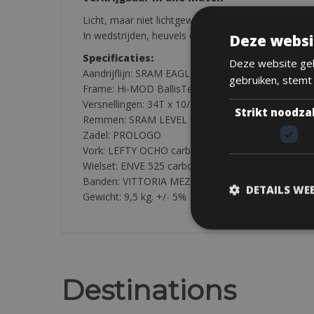
Licht, maar niet lichtgewicht. De ultieme XC-racef
In wedstrijden, heuvels op en af Waar hij voor geb
Deze websi
Specificaties:
Deze website geb
Aandrijflijn: SRAM EAGLE 1X12S
gebruiken, stemt
Frame: Hi-MOD BallisTec-koolstof
Versnellingen: 34T x 10/50T
Strikt noodza
Remmen: SRAM LEVEL ULTIMATE
Zadel: PROLOGO
Vork: LEFTY OCHO carbon
Wielset: ENVE 525 carbon
Banden: VITTORIA MEZCAL 2.25
DETAILS WE
Gewicht: 9,5 kg. +/- 5%
Destinations