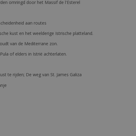
den omringd door het Massif de l'Esterel
erscheidenheid aan routes
ische kust en het weelderige Istrische platteland.
e houdt van de Mediterrane zon.
 Pula of elders in Istrië achterlaten.
st te rijden; De weg van St. James Galiza
anje