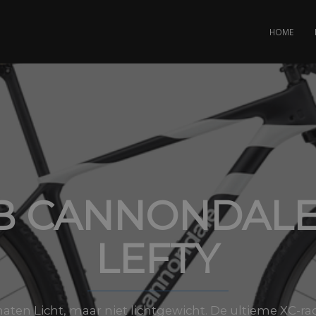
HOME
B CANNONDALE 
LEFTY
 maten Licht, maar niet lichtgewicht. De ultieme XC-