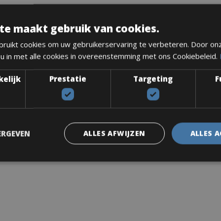
iets. Gebouwd om te winnen op de agressieve WK-banen van vandaag of 
ouwd is Snelheid, behendigheid en handling
te maakt gebruik van cookies.
ruikt cookies om uw gebruikerservaring te verbeteren. Door on
 u in met alle cookies in overeenstemming met ons Cookiebeleid.
kelijk
Prestatie
Targeting
F
ERGEVEN
ALLES AFWIJZEN
ALLES 