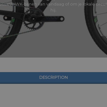
essieve WK-banen van vandaag of om je lokale circui
hij..
DESCRIPTION