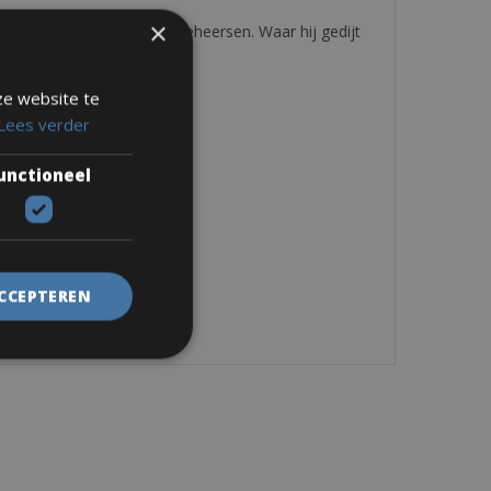
×
om je lokale circuit te beheersen. Waar hij gedijt
ze website te
Lees verder
unctioneel
ACCEPTEREN