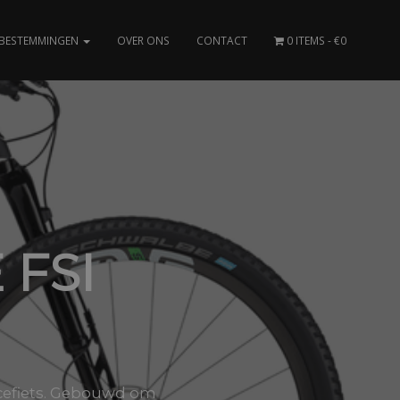
BESTEMMINGEN
OVER ONS
CONTACT
0 ITEMS
€0
FSI
racefiets. Gebouwd om