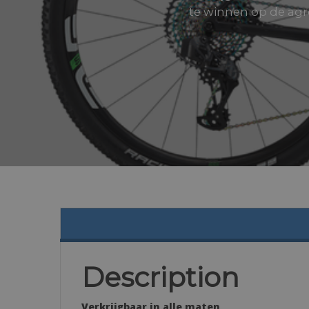
te winnen op de agr
Description
Verkrijgbaar in alle maten