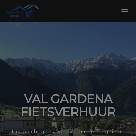
Skip
to
Toggl
content
navig
VAL GARDENA
FIETSVERHUUR
Het prachtige skioord Val Gardena ligt in de