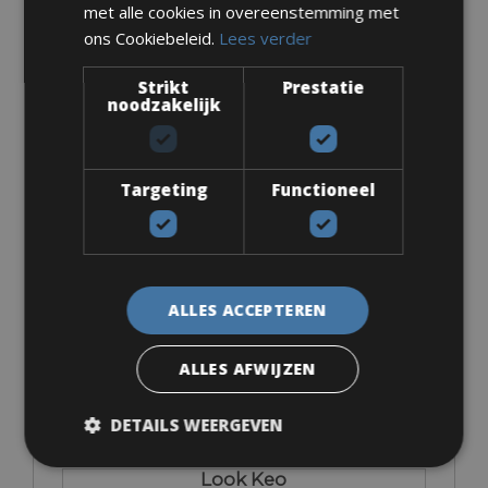
met alle cookies in overeenstemming met
ons Cookiebeleid.
Lees verder
Strikt
Prestatie
noodzakelijk
Accessoires
Eigen pedalen
Targeting
Functioneel
ALLES ACCEPTEREN
€ 0
ALLES AFWIJZEN
DETAILS WEERGEVEN
Look Keo