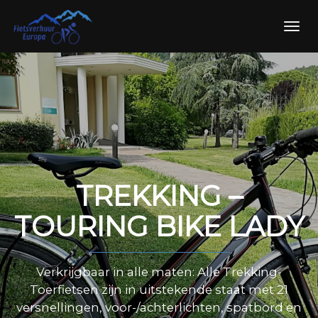
Skip
to
Toggl
content
navig
TREKKING –
TOURING BIKE LADY
Verkrijgbaar in alle maten: Alle Trekking-
Toerfietsen zijn in uitstekende staat met 21
versnellingen, voor-/achterlichten, spatbord en