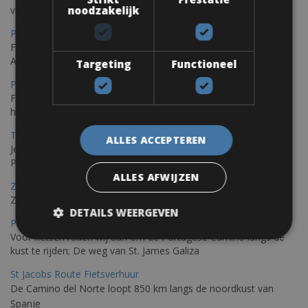
noodzakelijk
verscheidenheid aan routes
Porec Fietsverhuur
Fiets over sfeervolle routes die zich uitstrekken langs de
Adriatische kust en het weelderige Istrische platteland.
Targeting
Functioneel
Pula Fietsverhuur
Fietsen langs de Istrische kust is de ideale fietstocht voor wie
houdt van de Mediterrane zon.
Trieste-Pula Fietsverhuur
ALLES ACCEPTEREN
Je kunt een fiets huren met levering in Triëst en de fiets later in
Pula of elders in Istrië achterlaten.
ALLES AFWIJZEN
Zadar Fietsverhuur
Zadar, een verborgen parel die je op de fiets kunt ontdekken
DETAILS WEERGEVEN
Porto – Santiago De Compostela Fietsverhuur
Voor fietsen raden wij aan om de Portugese Camino langs de
kust te rijden; De weg van St. James Galiza
St Jacobs Route Fietsverhuur
De Camino del Norte loopt 850 km langs de noordkust van
Spanje