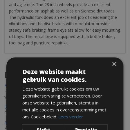
and agile ride. The 28 inch wheels provide an excellent
performance on asphalt as well as on Sienese dirt roads.
The hydraulic fork does an excellent job of deadening the
vibrations and the disc brakes with modulator provide
steady safe braking. frame eyelets allow for easy mounting
of bags. The rental bike is equipped with: a bottle holder,
tool bag and puncture repair kit.
×
Deze website maakt
Destinations
gebruik van cookies.
Frejus Fietsverhuur
Deze website gebruikt cookies om uw
Fréjus en Saint-Raphaël liggen aan de Middellandse Zee en
gebruikerservaring te verbeteren. Door
worden omringd door het Massif de l'Esterel
onze website te gebruiken, stemt u in
Saint Raphael Fietsverhuur
met alle cookies in overeenstemming met
Ontdek Saint Raphael, gelegen in het prachtige Var op uw fiets
ons Cookiebeleid.
Lees verder
Ajaccio Fietsverhuur
Fietsen in Ajaccio, gelegen op het eiland Corsica, biedt een
Strikt
Prestatie