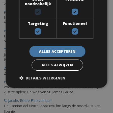
noodzakelijk
verscheidenheid aan routes
Porec Fietsverhuur
Fiets over sfeervolle routes die zich uitstrekken langs de
Adriatische kust en het weelderige Istrische platteland.
Targeting
Functioneel
Pula Fietsverhuur
Fietsen langs de Istrische kust is de ideale fietstocht voor wie
houdt van de Mediterrane zon.
Trieste-Pula Fietsverhuur
ALLES ACCEPTEREN
Je kunt een fiets huren met levering in Triëst en de fiets later in
Pula of elders in Istrië achterlaten.
ALLES AFWIJZEN
Zadar Fietsverhuur
Zadar, een verborgen parel die je op de fiets kunt ontdekken
DETAILS WEERGEVEN
Porto – Santiago De Compostela Fietsverhuur
Voor fietsen raden wij aan om de Portugese Camino langs de
kust te rijden; De weg van St. James Galiza
St Jacobs Route Fietsverhuur
De Camino del Norte loopt 850 km langs de noordkust van
Spanje