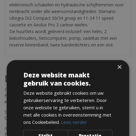
elektronisch schakelen en hydraulische schijfremmen voor
remkracht onder alle weersomstandigheden. Shimano
Ultegra Di2 Compact 50/34 groep en 11-34 11 speed
cassette en Aeolus Pro 3 carbon wielen.
De huurfiets wordt geleverd inclusief: een helm, 2
bidonhouders, fietscomputer, pomp, zadeltas met een
reserve binnenband, twee bandenlichters en een slot.
×
Deze website maakt
Destinations
gebruik van cookies.
Frejus Fietsverhuur
Deze website gebruikt cookies om uw
Fréjus en Saint-Raphaël liggen aan de Middellandse Zee en
gebruikerservaring te verbeteren. Door
worden omringd door het Massif de l'Esterel
onze website te gebruiken, stemt u in
Saint Raphael Fietsverhuur
met alle cookies in overeenstemming met
Ontdek Saint Raphael, gelegen in het prachtige Var op uw fiets
ons Cookiebeleid.
Lees verder
Ajaccio Fietsverhuur
Fietsen in Ajaccio, gelegen op het eiland Corsica, biedt een
Strikt
Prestatie