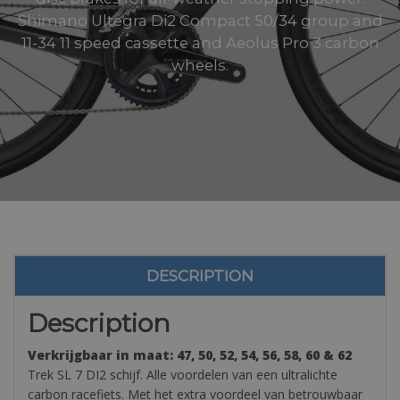
Shimano Ultegra Di2 Compact 50/34 group and
11-34 11 speed cassette and Aeolus Pro 3 carbon
wheels.
DESCRIPTION
Description
Verkrijgbaar in maat: 47, 50, 52, 54, 56, 58, 60 & 62
Trek SL 7 DI2 schijf. Alle voordelen van een ultralichte
carbon racefiets. Met het extra voordeel van betrouwbaar