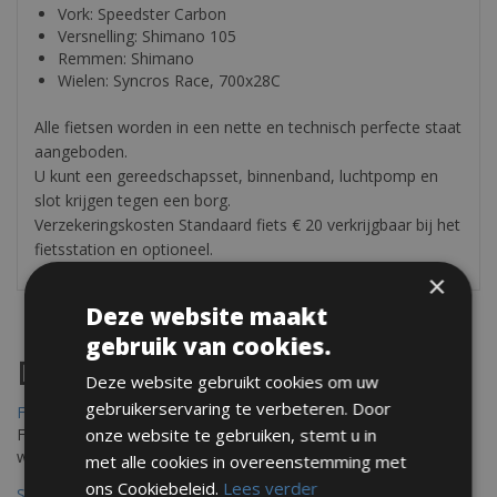
Vork: Speedster Carbon
Versnelling: Shimano 105
Remmen: Shimano
Wielen: Syncros Race, 700x28C
Alle fietsen worden in een nette en technisch perfecte staat
aangeboden.
U kunt een gereedschapsset, binnenband, luchtpomp en
slot krijgen tegen een borg.
Verzekeringskosten Standaard fiets € 20 verkrijgbaar bij het
fietsstation en optioneel.
×
Deze website maakt
gebruik van cookies.
Destinations
Deze website gebruikt cookies om uw
gebruikerservaring te verbeteren. Door
Frejus Fietsverhuur
Fréjus en Saint-Raphaël liggen aan de Middellandse Zee en
onze website te gebruiken, stemt u in
worden omringd door het Massif de l'Esterel
met alle cookies in overeenstemming met
ons Cookiebeleid.
Lees verder
Saint Raphael Fietsverhuur