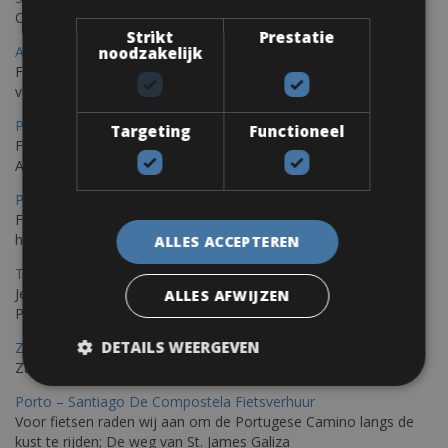
Ontdek Saint Raphael, gelegen in het prachtige Var op uw fiets
Strikt
Prestatie
Ajaccio Fietsverhuur
noodzakelijk
Fietsen in Ajaccio, gelegen op het eiland Corsica, biedt een
verscheidenheid aan routes
Porec Fietsverhuur
Targeting
Functioneel
Fiets over sfeervolle routes die zich uitstrekken langs de
Adriatische kust en het weelderige Istrische platteland.
Pula Fietsverhuur
Fietsen langs de Istrische kust is de ideale fietstocht voor wie
houdt van de Mediterrane zon.
ALLES ACCEPTEREN
Trieste-Pula Fietsverhuur
Je kunt een fiets huren met levering in Triëst en de fiets later in
ALLES AFWIJZEN
Pula of elders in Istrië achterlaten.
DETAILS WEERGEVEN
Zadar Fietsverhuur
Zadar, een verborgen parel die je op de fiets kunt ontdekken
Porto – Santiago De Compostela Fietsverhuur
Voor fietsen raden wij aan om de Portugese Camino langs de
kust te rijden; De weg van St. James Galiza