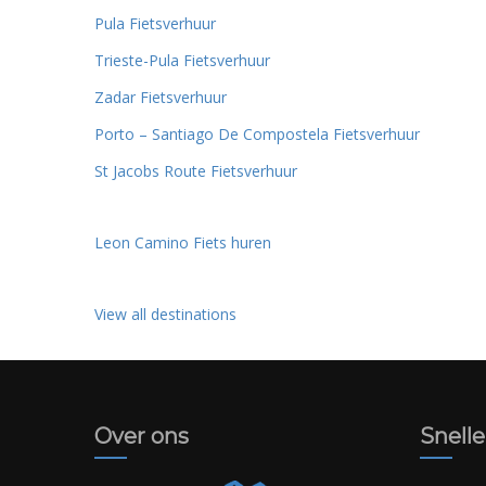
Pula Fietsverhuur
Trieste-Pula Fietsverhuur
Zadar Fietsverhuur
Porto – Santiago De Compostela Fietsverhuur
St Jacobs Route Fietsverhuur
Leon Camino Fiets huren
View all destinations
Over ons
Snelle