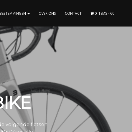
BESTEMMINGEN
OVER ONS
CONTACT
0 ITEMS
€0
IKE
 de volgende fietsen
05) Voor alle..