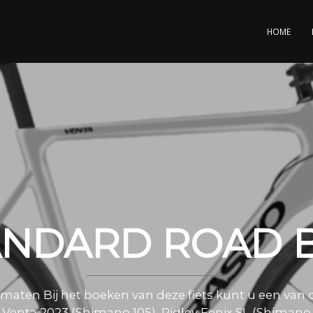
HOME
ANDARD ROAD B
e maten Bij het boeken van deze fiets kunt u een van
 Venta 2023 (Shimano 105), Ridley Fenix SL (Shimano 1