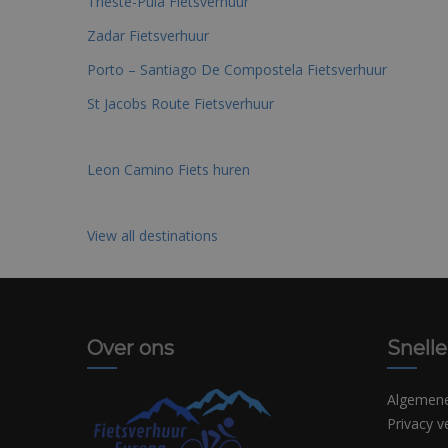
Trieste-Pula Fietsverhuur
Zadar Fietsverhuur
Porto – Santiago De Compostela Fietsverhuur
St Jacobs Route Fietsverhuur
Leon Camino Fiets huren
View all destinations
Over ons
Snelle
Algemen
Privacy v