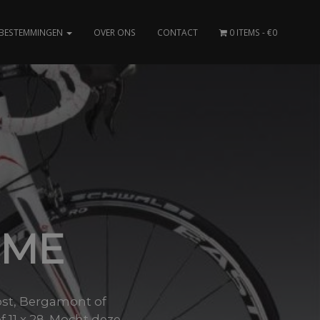
BESTEMMINGEN
OVER ONS
CONTACT
0 ITEMS
€0
OME
host, Bergamont of
11 x 28. Mocht deze..