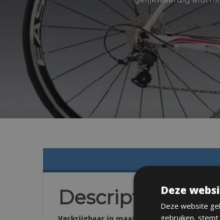
Deze websi
Description
Deze website geb
gebruiken, stemt
Verkrijgbaar in maat: 46.50.52.54.56.58, & 60