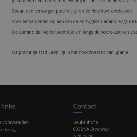
Je kunt een fiets huren met levering in Triëst en de fiets later in
Zadar, een verborgen parel die je op de fiets kunt ontdekken
Voor fietsen raden wij aan om de Portugese Camino langs de ku
De Camino del Norte loopt 850 km langs de noordkust van Sp
De prachtige stad Leon ligt in het noordwesten van Spanje
 links
Contact
e voorwaarden
Beukenhof 8
8332 VA Steenwijk
erklaring
Nederland