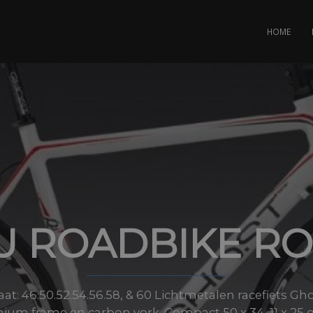
HOME
U ROADBIKE R
aat: 46.50.52.54.56.58, & 60 Lichtmetalen racefiets G
ium frame en carbon vork. Compact 50 x 34, 11 x 25 of 