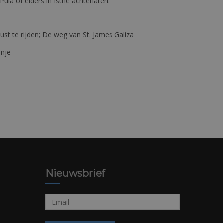
 Pula of elders in Istrië achterlaten.
st te rijden; De weg van St. James Galiza
anje
Nieuwsbrief