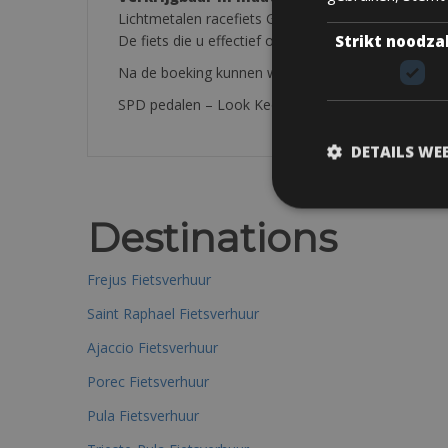
Lichtmetalen racefiets Ghost, Bergamont of gelijkw
Strikt noodza
De fiets die u effectief ontvangt, komt overeen me
Na de boeking kunnen wij de volgende zaken voor
SPD pedalen – Look Keo € 2 eerste dag; € 1 elke 
DETAILS WE
Destinations
Frejus Fietsverhuur
Saint Raphael Fietsverhuur
Ajaccio Fietsverhuur
Porec Fietsverhuur
Pula Fietsverhuur