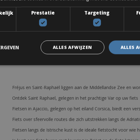
aardig aluminium frame en carbon vork. Compact 50 x 34, 11 x 25 of 
kelijk
Prestatie
Targeting
F
t het model op de foto. De fiets is uitgerust met: een pomp, 2 bidon
 u toevoegen.
volgende dag
ERGEVEN
ALLES AFWIJZEN
ALLES 
Fréjus en Saint-Raphaël liggen aan de Middellandse Zee en wor
Ontdek Saint Raphael, gelegen in het prachtige Var op uw fiets
Fietsen in Ajaccio, gelegen op het eiland Corsica, biedt een v
Fiets over sfeervolle routes die zich uitstrekken langs de Adriat
Fietsen langs de Istrische kust is de ideale fietstocht voor wi