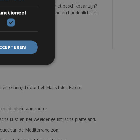
11 x 28. Mocht deze fiets niet beschikbaar zijn?
unctioneel
houders, zadeltas, reserveband en bandenlichters.
ACCEPTEREN
den omringd door het Massif de l'Esterel
erscheidenheid aan routes
ische kust en het weelderige Istrische platteland.
e houdt van de Mediterrane zon.