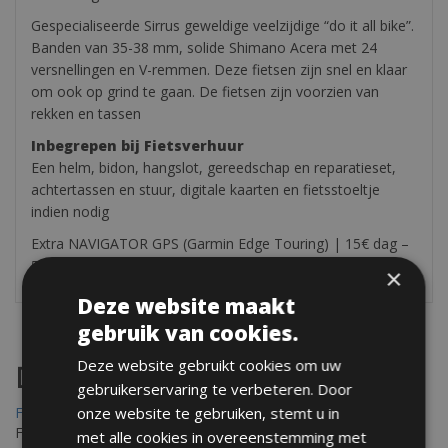
Gespecialiseerde Sirrus geweldige veelzijdige “do it all bike”.
Banden van 35-38 mm, solide Shimano Acera met 24
versnellingen en V-remmen. Deze fietsen zijn snel en klaar
om ook op grind te gaan. De fietsen zijn voorzien van
rekken en tassen
Inbegrepen bij Fietsverhuur
Een helm, bidon, hangslot, gereedschap en reparatieset,
achtertassen en stuur, digitale kaarten en fietsstoeltje
indien nodig
Extra NAVIGATOR GPS (Garmin Edge Touring) | 15€ dag –
50€ week
×
Deze website maakt
gebruik van cookies.
Deze website gebruikt cookies om uw
Destinations
gebruikerservaring te verbeteren. Door
onze website te gebruiken, stemt u in
Frejus Fietsverhuur
Fréjus en Saint-Raphaël liggen aan de Middellandse Zee en
met alle cookies in overeenstemming met