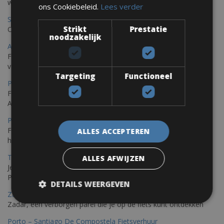
worden omringd door het Massif de l'Esterel
ons Cookiebeleid.
Lees verder
Saint Raphael Fietsverhuur
Strikt
Prestatie
Ontdek Saint Raphael, gelegen in het prachtige Var op uw fiets
noodzakelijk
Ajaccio Fietsverhuur
Fietsen in Ajaccio, gelegen op het eiland Corsica, biedt een
verscheidenheid aan routes
Targeting
Functioneel
Porec Fietsverhuur
Fiets over sfeervolle routes die zich uitstrekken langs de
Adriatische kust en het weelderige Istrische platteland.
Pula Fietsverhuur
Fietsen langs de Istrische kust is de ideale fietstocht voor wie
ALLES ACCEPTEREN
houdt van de Mediterrane zon.
Trieste-Pula Fietsverhuur
ALLES AFWIJZEN
Je kunt een fiets huren met levering in Triëst en de fiets later in
Pula of elders in Istrië achterlaten.
DETAILS WEERGEVEN
Zadar Fietsverhuur
Zadar, een verborgen parel die je op de fiets kunt ontdekken
Porto – Santiago De Compostela Fietsverhuur