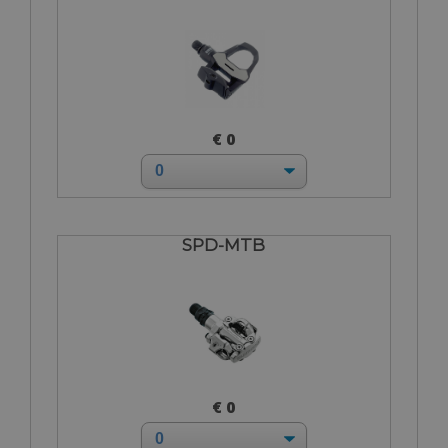
€ 0
SPD-MTB
€ 0