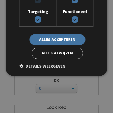
Targeting
Functioneel
Accessoires
ALLES ACCEPTEREN
Eigen pedalen
ALLES AFWIJZEN
DETAILS WEERGEVEN
€ 0
Look Keo