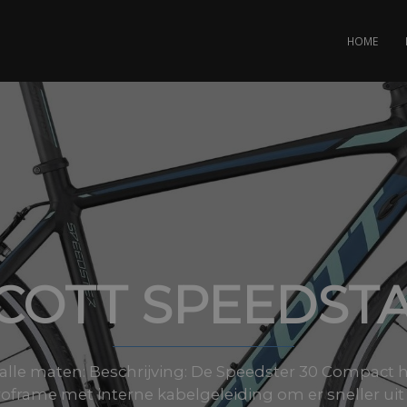
HOME
COTT SPEEDST
n alle maten: Beschrijving: De Speedster 30 Compact 
rame met interne kabelgeleiding om er sneller uit te