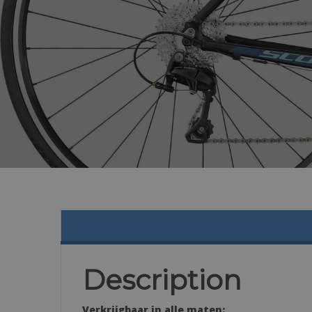
Description
Verkrijgbaar in alle maten: