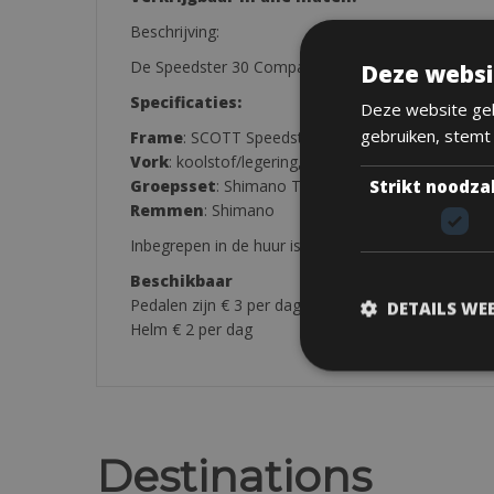
Beschrijving:
De Speedster 30 Compact heeft een nieuw hydrogevo
Deze websi
Specificaties:
Deze website geb
gebruiken, stemt
Frame
: SCOTT Speedster Double Butted 6061 leg
Vork
: koolstof/legering, 1 1/8″
Strikt noodza
Groepsset
: Shimano Tiagra
Remmen
: Shimano
Inbegrepen in de huur is een zadeltas, met multito
Beschikbaar
Pedalen zijn € 3 per dag
DETAILS WE
Helm € 2 per dag
Destinations