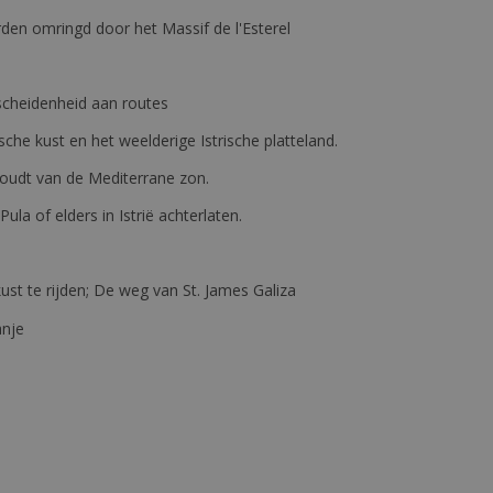
den omringd door het Massif de l'Esterel
erscheidenheid aan routes
ische kust en het weelderige Istrische platteland.
e houdt van de Mediterrane zon.
 Pula of elders in Istrië achterlaten.
st te rijden; De weg van St. James Galiza
anje