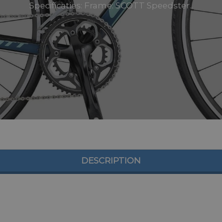
Specificaties: Frame: SCOTT Speedster..
DESCRIPTION