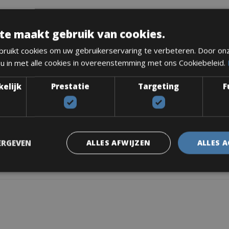
rmd aeroframe met interne kabelgeleiding om er sneller uit te zien 
te maakt gebruik van cookies.
ruikt cookies om uw gebruikerservaring te verbeteren. Door on
 u in met alle cookies in overeenstemming met ons Cookiebeleid.
ering, aerodynamische vorm
kelijk
Prestatie
Targeting
F
ol, bandenlichters, minipomp.
ERGEVEN
ALLES AFWIJZEN
ALLES 