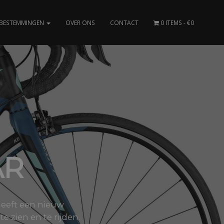
BESTEMMINGEN
OVER ONS
CONTACT
0 ITEMS
€0
AR
heeft een nieuw
 zien en te rijden.