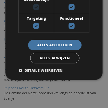
Porec Fietsverhuur
Fiets over sfeervolle routes die zich uitstrekken langs de
Adriatische kust en het weelderige Istrische platteland.
Targeting
Functioneel
Pula Fietsverhuur
Fietsen langs de Istrische kust is de ideale fietstocht voor wie
houdt van de Mediterrane zon.
Trieste-Pula Fietsverhuur
Je kunt een fiets huren met levering in Triëst en de fiets later in
ALLES ACCEPTEREN
Pula of elders in Istrië achterlaten.
Zadar Fietsverhuur
ALLES AFWIJZEN
Zadar, een verborgen parel die je op de fiets kunt ontdekken
Porto – Santiago De Compostela Fietsverhuur
DETAILS WEERGEVEN
Voor fietsen raden wij aan om de Portugese Camino langs de
kust te rijden; De weg van St. James Galiza
St Jacobs Route Fietsverhuur
De Camino del Norte loopt 850 km langs de noordkust van
Spanje