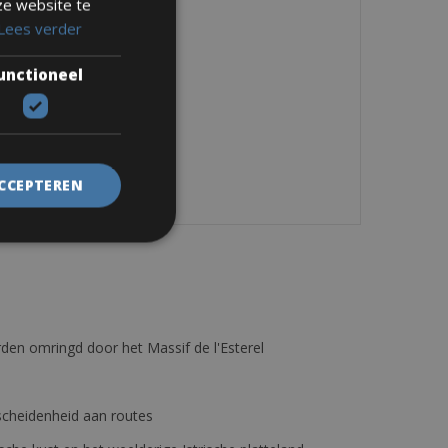
ze website te
Lees verder
unctioneel
ACCEPTEREN
den omringd door het Massif de l'Esterel
erscheidenheid aan routes