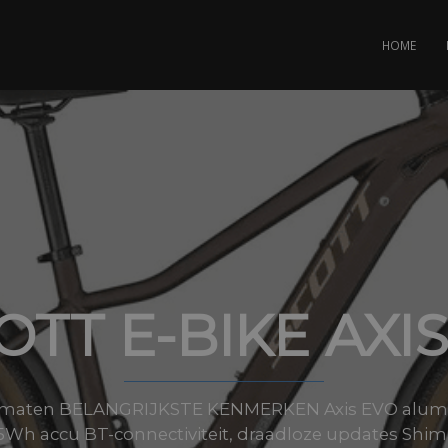
HOME
OTT E-BIKE AXIS
lle maten BELANGRIJKSTE KENMERKEN Axis EVO alu
Wh accu BT-connectiviteit, draadloze updates Shim