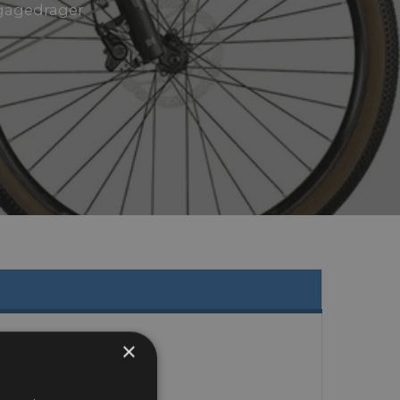
agagedrager
×