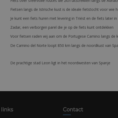
Fiets over sfeervolle routes die zich uitstrekken langs de Adriat
Fietsen langs de Istrische kust is de ideale fietstocht voor wi
Je kunt een fiets huren met levering in Triëst en de fiets later in
Zadar, een verborgen parel die je op de fiets kunt ontdekken
Voor fietsen raden wij aan om de Portugese Camino langs de ku
De Camino del Norte loopt 850 km langs de noordkust van Sp
De prachtige stad Leon ligt in het noordwesten van Spanje
 links
Contact