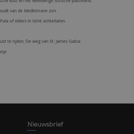
ische kust en het weelderige Istrische platteland.
e houdt van de Mediterrane zon.
 Pula of elders in Istrië achterlaten.
st te rijden; De weg van St. James Galiza
anje
Nieuwsbrief