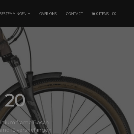
BESTEMMINGEN
OVER ONS
CONTACT
0 ITEMS
€0
 20
minium frame Bosch
ano 12 versnellingen