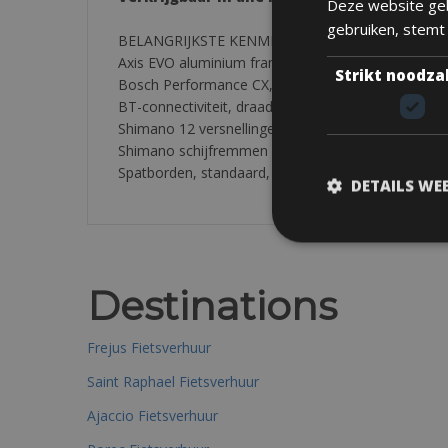
Deze website geb
gebruiken, stemt
BELANGRIJKSTE KENMERKEN
Axis EVO aluminium frame
Strikt noodza
Bosch Performance CX, 625Wh accu
BT-connectiviteit, draadloze updates
Shimano 12 versnellingen
Shimano schijfremmen
Spatborden, standaard, verlichting, bagagedrager
DETAILS WE
Destinations
Frejus Fietsverhuur
Saint Raphael Fietsverhuur
Ajaccio Fietsverhuur