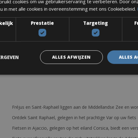
ruikt cookies om uw gebruikerservaring te verbeteren. Door on
 u in met alle cookies in overeenstemming met ons Cookiebeleid.
kelijk
Prestatie
Targeting
F
ERGEVEN
ALLES AFWIJZEN
ALLES 
Fréjus en Saint-Raphaël liggen aan de Middellandse Zee en wor
Ontdek Saint Raphael, gelegen in het prachtige Var op uw fiets
Fietsen in Ajaccio, gelegen op het eiland Corsica, biedt een v