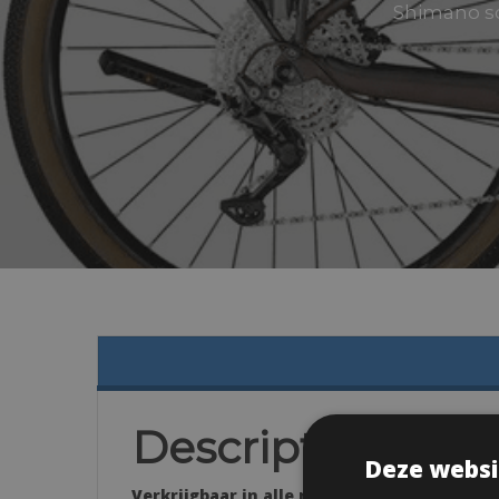
Shimano sc
Description
Deze websi
Verkrijgbaar in alle maten