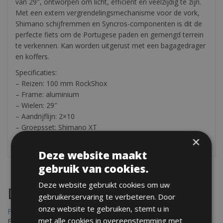
van 29″, ontworpen om licht, efficiënt en veelzijdig te zijn.
Met een extern vergrendelingsmechanisme voor de vork,
Shimano schijfremmen en Syncros-componenten is dit de
perfecte fiets om de Portugese paden en gemengd terrein
te verkennen. Kan worden uitgerust met een bagagedrager
en koffers.
Specificaties:
– Reizen: 100 mm RockShox
– Frame: aluminium
– Wielen: 29″
– Aandrijflijn: 2×10
– Groepsset: Shimano XT
– Remmen: hydraulische schijf
×
Deze website maakt
gebruik van cookies.
Deze website gebruikt cookies om uw
Destinations
gebruikerservaring te verbeteren. Door
onze website te gebruiken, stemt u in
Frejus Fietsverhuur
met alle cookies in overeenstemming met
Fréjus en Saint-Raphaël liggen aan de Middellandse Zee en