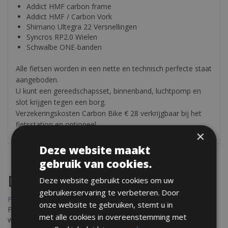
Addict HMF carbon frame
Addict HMF / Carbon Vork
Shimano Ultegra 22 Versnellingen
Syncros RP2.0 Wielen
Schwalbe ONE-banden
Alle fietsen worden in een nette en technisch perfecte staat
aangeboden.
U kunt een gereedschapsset, binnenband, luchtpomp en
slot krijgen tegen een borg.
Verzekeringskosten Carbon Bike € 28 verkrijgbaar bij het
fietsstation en optioneel
×
Deze website maakt
gebruik van cookies.
Destinations
Deze website gebruikt cookies om uw
gebruikerservaring te verbeteren. Door
Frejus Fietsverhuur
onze website te gebruiken, stemt u in
Fréjus en Saint-Raphaël liggen aan de Middellandse Zee en
met alle cookies in overeenstemming met
worden omringd door het Massif de l'Esterel