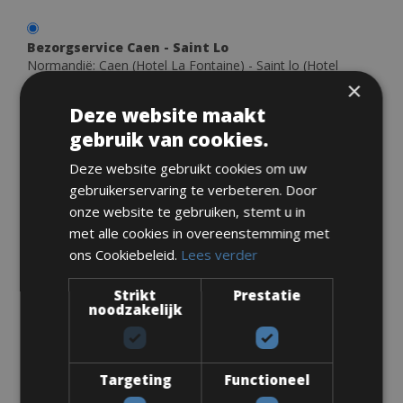
Bezorgservice Caen - Saint Lo
Normandië: Caen (Hotel La Fontaine) - Saint lo (Hotel
Mercure) Mont Saint Michel (B & B La Jacotière)
×
Gratis
Deze website maakt
×
+
gebruik van cookies.
Bezorgservice Caen - Saint Lo
Normandië: Caen (Hotel La Fontaine) - Saint lo (Hotel
−
Mercure) Mont Saint Michel (B & B La Jacotière)
Deze website gebruikt cookies om uw
gebruikerservaring te verbeteren. Door
onze website te gebruiken, stemt u in
met alle cookies in overeenstemming met
ons Cookiebeleid.
Lees verder
Leaflet
Strikt
Prestatie
noodzakelijk
Bezorgservice Noord Bretagne
Noord-Bretagne: - Saint Brieuc (Hotel Ibis Style) – Saint
Targeting
Functioneel
Malo (Hotel France et Chateaubriand) - Lannion (Hotel