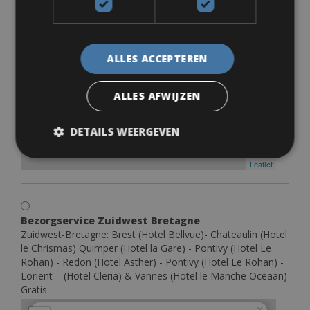
Cerise) - Paimpol (Hotel Le Goëlo)
Gratis
×
+
Bezorgservice Noord Bretagne
ALLES ACCEPTEREN
Noord-Bretagne: - Saint Brieuc (Hotel Ibis Style) – Saint
−
Malo (Hotel France et Chateaubriand) - Lannion (Hotel
Cerise) - Paimpol (Hotel Le Goëlo)
ALLES AFWIJZEN
DETAILS WEERGEVEN
Leaflet
Bezorgservice Zuidwest Bretagne
Zuidwest-Bretagne: Brest (Hotel Bellvue)- Chateaulin (Hotel
le Chrismas) Quimper (Hotel la Gare) - Pontivy (Hotel Le
Rohan) - Redon (Hotel Asther) - Pontivy (Hotel Le Rohan) -
Lorient – (Hotel Cleria) & Vannes (Hotel le Manche Oceaan)
Gratis
×