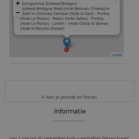
+
Bezorgservice Zuidwest Bretagne
Zuidwest-Bretagne: Brest (Hotel Bellvue)- Chateaulin
−
(Hotel le Chrismas) Quimper (Hotel la Gare) - Pontivy
(Hotel Le Rohan) - Redon (Hotel Asther) - Pontivy
(Hotel Le Rohan) - Lorient – (Hotel Cleria) & Vannes
(Hotel le Manche Oceaan)
Leaflet
4. Kies je periode en fietsen.
Informatie
Van 1 mei tot 30 september kunt u eersteklas fietsen huren