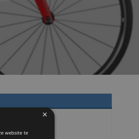
×
ze website te