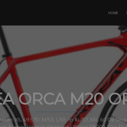
HOME
A ORCA M20 O
aten: XS, 49 S/51, M/53, L/55 en XL/57, XXL 60 De Orc
on framegroepset: Shimano Ultegra R8000. 50 x 34 en