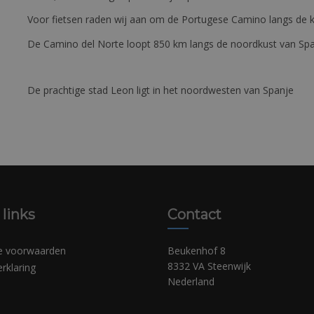
Voor fietsen raden wij aan om de Portugese Camino langs de ku
De Camino del Norte loopt 850 km langs de noordkust van Sp
De prachtige stad Leon ligt in het noordwesten van Spanje
 links
Contact
e voorwaarden
Beukenhof 8
8332 VA Steenwijk
erklaring
Nederland