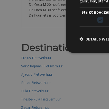
gebruiken, stemt
De Orca M 20 heeft een Full Carbon framegroepset: 
De Orca M 30 heeft een Full Carbon framegroepset:
Strikt noodza
De huurfiets is voorzien van: een helm, reserveban
DETAILS WE
Destinations
Frejus Fietsverhuur
Saint Raphael Fietsverhuur
Ajaccio Fietsverhuur
Porec Fietsverhuur
Pula Fietsverhuur
Trieste-Pula Fietsverhuur
Zadar Fietsverhuur