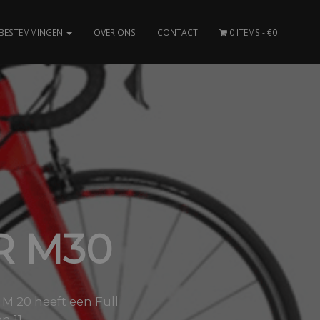
BESTEMMINGEN
OVER ONS
CONTACT
0 ITEMS
€0
R M30
a M 20 heeft een Full
 11..