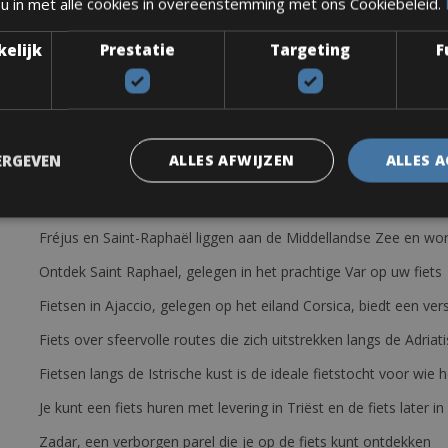
 u in met alle cookies in overeenstemming met ons Cookiebeleid.
Shimano Ultegra R8000. 50 x 34 en 11 x 28 of 11 x 32. Wielen: Mavic 
 Shimano 105 compact. 50 x 34 en 11 x 28 of 11 x 32. Wielen: Mavic A
kelijk
Prestatie
Targeting
F
d, pomp en minitool.
ERGEVEN
ALLES AFWIJZEN
ALLES 
Fréjus en Saint-Raphaël liggen aan de Middellandse Zee en wor
Ontdek Saint Raphael, gelegen in het prachtige Var op uw fiets
Fietsen in Ajaccio, gelegen op het eiland Corsica, biedt een v
Fiets over sfeervolle routes die zich uitstrekken langs de Adriat
Fietsen langs de Istrische kust is de ideale fietstocht voor wi
Je kunt een fiets huren met levering in Triëst en de fiets later in
Zadar, een verborgen parel die je op de fiets kunt ontdekken