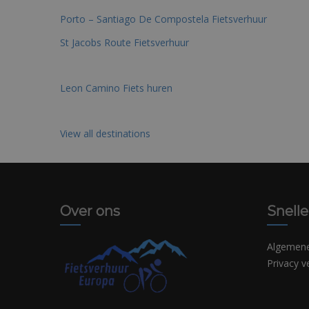
Porto – Santiago De Compostela Fietsverhuur
St Jacobs Route Fietsverhuur
Leon Camino Fiets huren
View all destinations
Over ons
Snelle
Algemen
Privacy v