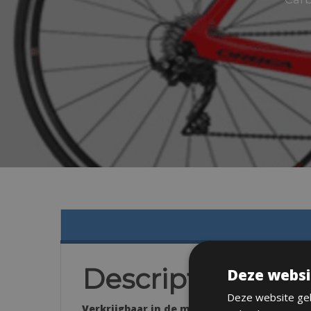
Description
Deze websi
Deze website geb
Verkrijgbaar in de maten: XS, 49 S/51, M/53, 