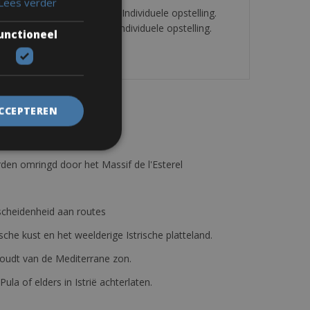
Lees verder
Aksium Elite. Kenmerken: Individuele opstelling.
ksium Elite. Kenmerken: Individuele opstelling.
unctioneel
ACCEPTEREN
den omringd door het Massif de l'Esterel
erscheidenheid aan routes
ische kust en het weelderige Istrische platteland.
e houdt van de Mediterrane zon.
 Pula of elders in Istrië achterlaten.