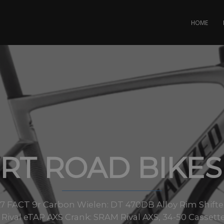
HOME
RT ROAD BIKES
 FACT 9r Carbon Wielen: DT 470DB Alloy Rim Shifte
 Rival eTAP AXS Crank: SRAM Rival AXS, 34-50 Cassett