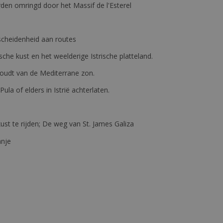
den omringd door het Massif de l'Esterel
erscheidenheid aan routes
ische kust en het weelderige Istrische platteland.
e houdt van de Mediterrane zon.
 Pula of elders in Istrië achterlaten.
st te rijden; De weg van St. James Galiza
anje