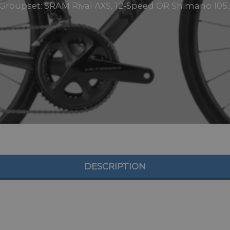
Groupset: SRAM Rival AXS, 12-Speed OR Shimano 105.
DESCRIPTION