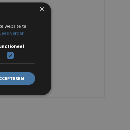
×
ze website te
Lees verder
unctioneel
ACCEPTEREN