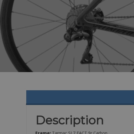
Description
Frame:
Tarmac SL7 FACT 9r Carbon