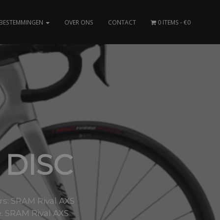
BESTEMMINGEN
OVER ONS
CONTACT
0 ITEMS
€0
 DISC
rs: SRAM Rival AXS
e: SRAM Rival AXS