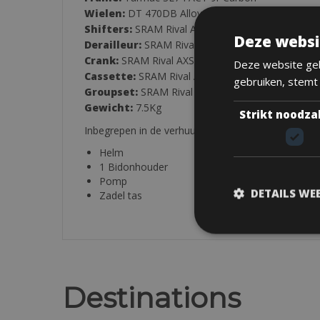
Wielen:
DT 470DB Alloy Rim
Shifters:
SRAM Rival AXS
Deze websi
Derailleur:
SRAM Rival eTAP AXS
Crank:
SRAM Rival AXS, 34-50
Deze website geb
Cassette:
SRAM Rival AXS
gebruiken, stemt
Groupset:
SRAM Rival AXS, 12-Speed OR Shimano
Gewicht:
7.5Kg
Strikt noodza
Inbegrepen in de verhuur:
Helm
1 Bidonhouder
Pomp
DETAILS WE
Zadel tas
Destinations