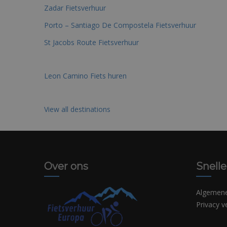
Zadar Fietsverhuur
Porto – Santiago De Compostela Fietsverhuur
St Jacobs Route Fietsverhuur
Leon Camino Fiets huren
View all destinations
Over ons
Snelle
Algemen
Privacy v