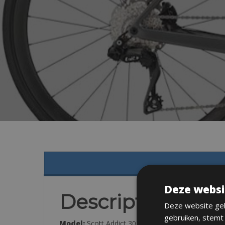
Deze websi
Description
Deze website geb
gebruiken, stemt
Model:
Scott Addict 30 (or equivalent)