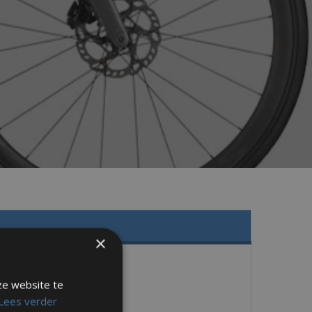
×
ze website te
Lees verder