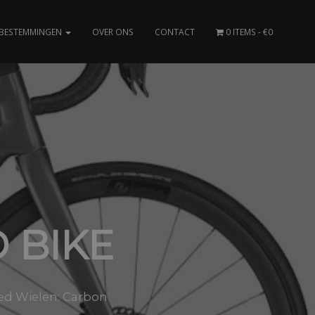
BESTEMMINGEN
OVER ONS
CONTACT
0 ITEMS
€0
 BIKE
peed Wielen: Carbon