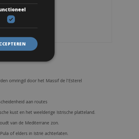
unctioneel
ACCEPTEREN
den omringd door het Massif de l'Esterel
erscheidenheid aan routes
ische kust en het weelderige Istrische platteland.
e houdt van de Mediterrane zon.
 Pula of elders in Istrië achterlaten.