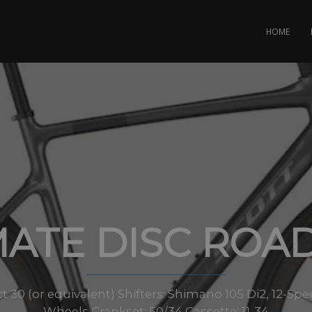
HOME
MATE DISC ROAD
t 30 (or equivalent) Shifters: Shimano 105 Di2, 12-S
Wheels Crankset: 50/34 Cassette: 11-34