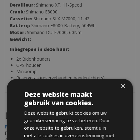
Derailleur:
Shimano XT, 11-Speed
Crank:
Shimano E8000
Cassette:
Shimano SLX M7000, 11-42
Batterij:
Shimano E8000 Battery, 504Wh
Motor:
Shimano DU-E7000, 60Nm
Gewicht:
Inbegrepen in deze huur:
2x Bidonhouders
GPS-houder
Minipomp
Reservetas (reserveband en bandenlichters)
×
Deze website maakt
gebruik van cookies.
Deze website gebruikt cookies om uw
Destinations
gebruikerservaring te verbeteren. Door
Frejus Fietsverhuur
onze website te gebruiken, stemt u in
Fréjus en Saint-Raphaël liggen aan de Middellandse Zee en
met alle cookies in overeenstemming met
worden omringd door het Massif de l'Esterel