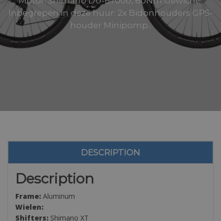
Motor: Shimano DU-E7000, 60Nm Gewicht:
Inbegrepen in deze huur: 2x Bidonhouders GPS-
houder Minipomp..
DESCRIPTION
Description
Frame:
Aluminum
Wielen:
Shifters:
Shimano XT