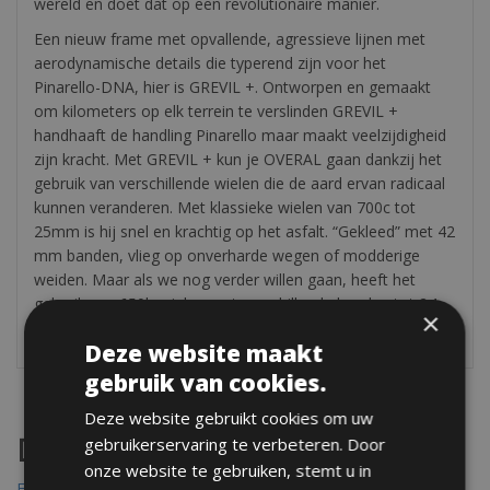
wereld en doet dat op een revolutionaire manier.
Een nieuw frame met opvallende, agressieve lijnen met
aerodynamische details die typerend zijn voor het
Pinarello-DNA, hier is GREVIL +. Ontworpen en gemaakt
om kilometers op elk terrein te verslinden GREVIL +
handhaaft de handling Pinarello maar maakt veelzijdigheid
zijn kracht. Met GREVIL + kun je OVERAL gaan dankzij het
gebruik van verschillende wielen die de aard ervan radicaal
kunnen veranderen. Met klassieke wielen van 700c tot
25mm is hij snel en krachtig op het asfalt. “Gekleed” met 42
mm banden, vlieg op onverharde wegen of modderige
weiden. Maar als we nog verder willen gaan, heeft het
gebruik van 650b-wielen met verschillende banden tot 2.1
×
“GREVIL + geen limieten meer.
Deze website maakt
gebruik van cookies.
Deze website gebruikt cookies om uw
Destinations
gebruikerservaring te verbeteren. Door
onze website te gebruiken, stemt u in
Frejus Fietsverhuur