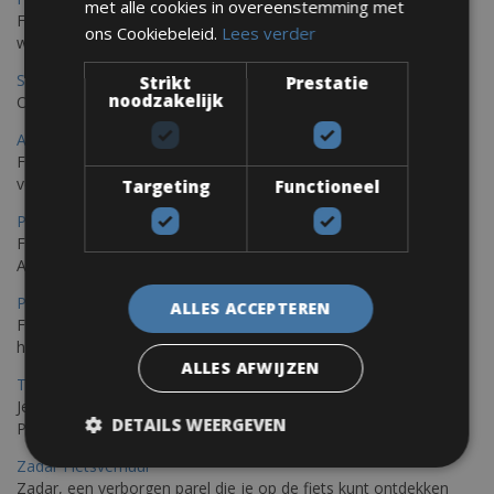
met alle cookies in overeenstemming met
Fréjus en Saint-Raphaël liggen aan de Middellandse Zee en
ons Cookiebeleid.
Lees verder
worden omringd door het Massif de l'Esterel
Saint Raphael Fietsverhuur
Strikt
Prestatie
noodzakelijk
Ontdek Saint Raphael, gelegen in het prachtige Var op uw fiets
Ajaccio Fietsverhuur
Fietsen in Ajaccio, gelegen op het eiland Corsica, biedt een
verscheidenheid aan routes
Targeting
Functioneel
Porec Fietsverhuur
Fiets over sfeervolle routes die zich uitstrekken langs de
Adriatische kust en het weelderige Istrische platteland.
Pula Fietsverhuur
ALLES ACCEPTEREN
Fietsen langs de Istrische kust is de ideale fietstocht voor wie
houdt van de Mediterrane zon.
ALLES AFWIJZEN
Trieste-Pula Fietsverhuur
Je kunt een fiets huren met levering in Triëst en de fiets later in
DETAILS WEERGEVEN
Pula of elders in Istrië achterlaten.
Zadar Fietsverhuur
Zadar, een verborgen parel die je op de fiets kunt ontdekken