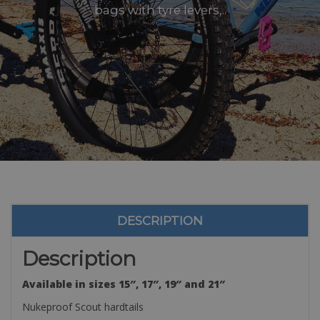
bags with tyre levers,..
DESCRIPTION
Description
Available in sizes 15″, 17″, 19″ and 21″
Nukeproof Scout hardtails