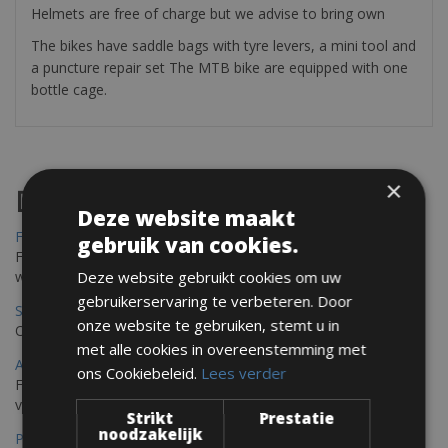
Helmets are free of charge but we advise to bring own
The bikes have saddle bags with tyre levers, a mini tool and
a puncture repair set The MTB bike are equipped with one
bottle cage.
×
Destinations
Deze website maakt
Frejus Fietsverhuur
gebruik van cookies.
Fréjus en Saint-Raphaël liggen aan de Middellandse Zee en
Deze website gebruikt cookies om uw
worden omringd door het Massif de l'Esterel
gebruikerservaring te verbeteren. Door
Saint Raphael Fietsverhuur
onze website te gebruiken, stemt u in
Ontdek Saint Raphael, gelegen in het prachtige Var op uw fiets
met alle cookies in overeenstemming met
Ajaccio Fietsverhuur
ons Cookiebeleid.
Lees verder
Fietsen in Ajaccio, gelegen op het eiland Corsica, biedt een
verscheidenheid aan routes
Strikt
Prestatie
noodzakelijk
Porec Fietsverhuur