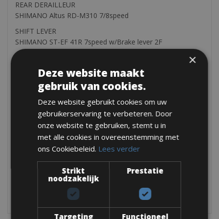
REAR DERAILLEUR
SHIMANO Altus RD-M310 7/8speed
SHIFT LEVER
SHIMANO ST-EF 41R 7speed w/Brake lever 2F
×
CASSETTE
SHIMANO HG20 12-32 7 speed
Deze website maakt
gebruik van cookies.
TYRES
CST Black 29″ x 2,25
Deze website gebruikt cookies om uw
HANDLEBAR
gebruikerservaring te verbeteren. Door
SIGNUM Alloy Black 680mm rise 16mm
onze website te gebruiken, stemt u in
met alle cookies in overeenstemming met
SADDLE
SIGNUM Mtb Line
ons Cookiebeleid.
Lees verder
Helmets are available and included in the price. Also
Strikt
Prestatie
available a little backpack and water bottle
noodzakelijk
The bikes are equipped with a saddle bag, Mini pump, tyre
levers, a repair set and a bottle cage
Targeting
Functioneel