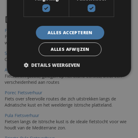
Destinations
Frejus Fietsverhuur
ALLES ACCEPTEREN
Fréjus en Saint-Raphaël liggen aan de Middellandse Zee en
worden omringd door het Massif de l'Esterel
ALLES AFWIJZEN
Saint Raphael Fietsverhuur
Ontdek Saint Raphael, gelegen in het prachtige Var op uw fiets
DETAILS WEERGEVEN
Ajaccio Fietsverhuur
Fietsen in Ajaccio, gelegen op het eiland Corsica, biedt een
verscheidenheid aan routes
Porec Fietsverhuur
Fiets over sfeervolle routes die zich uitstrekken langs de
Adriatische kust en het weelderige Istrische platteland.
Pula Fietsverhuur
Fietsen langs de Istrische kust is de ideale fietstocht voor wie
houdt van de Mediterrane zon.