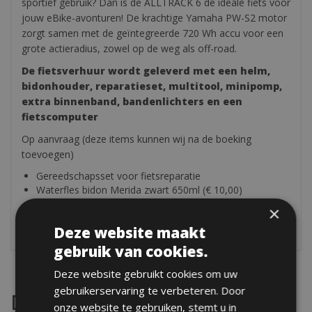
sportief gebruik? Dan is de ALLTRACK 6 de ideale fiets voor
jouw eBike-avonturen! De krachtige Yamaha PW-S2 motor
zorgt samen met de geïntegreerde 720 Wh accu voor een
grote actieradius, zowel op de weg als off-road.
De fietsverhuur wordt geleverd met een helm,
bidonhouder, reparatieset, multitool, minipomp,
extra binnenband, bandenlichters en een
fietscomputer
Op aanvraag (deze items kunnen wij na de boeking
toevoegen)
Gereedschapsset voor fietsreparatie
Waterfles bidon Merida zwart 650ml (€ 10,00)
Waterfles bidon Merida wit 500ml (€ 8,00)
×
Slot
Deze website maakt
gebruik van cookies.
Deze website gebruikt cookies om uw
gebruikerservaring te verbeteren. Door
Destinations
onze website te gebruiken, stemt u in