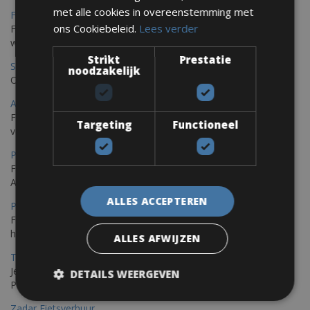
met alle cookies in overeenstemming met
Frejus Fietsverhuur
ons Cookiebeleid.
Lees verder
Fréjus en Saint-Raphaël liggen aan de Middellandse Zee en
worden omringd door het Massif de l'Esterel
Strikt
Prestatie
Saint Raphael Fietsverhuur
noodzakelijk
Ontdek Saint Raphael, gelegen in het prachtige Var op uw fiets
Ajaccio Fietsverhuur
Fietsen in Ajaccio, gelegen op het eiland Corsica, biedt een
Targeting
Functioneel
verscheidenheid aan routes
Porec Fietsverhuur
Fiets over sfeervolle routes die zich uitstrekken langs de
Adriatische kust en het weelderige Istrische platteland.
ALLES ACCEPTEREN
Pula Fietsverhuur
Fietsen langs de Istrische kust is de ideale fietstocht voor wie
houdt van de Mediterrane zon.
ALLES AFWIJZEN
Trieste-Pula Fietsverhuur
Je kunt een fiets huren met levering in Triëst en de fiets later in
DETAILS WEERGEVEN
Pula of elders in Istrië achterlaten.
Zadar Fietsverhuur