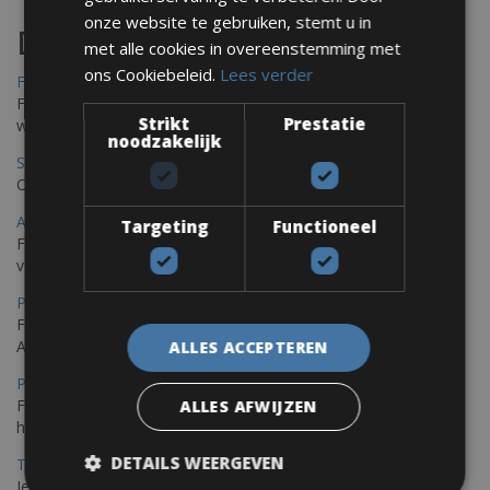
onze website te gebruiken, stemt u in
Destinations
met alle cookies in overeenstemming met
ons Cookiebeleid.
Lees verder
Frejus Fietsverhuur
Fréjus en Saint-Raphaël liggen aan de Middellandse Zee en
Strikt
Prestatie
worden omringd door het Massif de l'Esterel
noodzakelijk
Saint Raphael Fietsverhuur
Ontdek Saint Raphael, gelegen in het prachtige Var op uw fiets
Ajaccio Fietsverhuur
Targeting
Functioneel
Fietsen in Ajaccio, gelegen op het eiland Corsica, biedt een
verscheidenheid aan routes
Porec Fietsverhuur
Fiets over sfeervolle routes die zich uitstrekken langs de
Adriatische kust en het weelderige Istrische platteland.
ALLES ACCEPTEREN
Pula Fietsverhuur
Fietsen langs de Istrische kust is de ideale fietstocht voor wie
ALLES AFWIJZEN
houdt van de Mediterrane zon.
DETAILS WEERGEVEN
Trieste-Pula Fietsverhuur
Je kunt een fiets huren met levering in Triëst en de fiets later in