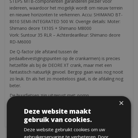
STEPS MTB-componenten garanderen plezier voor
iedereen, waardoor het mogelijk wordt om nieuw terrein
en nieuwe horizonten te verkennen. Accu: SHIMANO BT-
8010 SEMI-INTEGRATED 500 W. Overige details: Moter:
Shimano deore 1X10S + Shimano M8000
Vork: Suntour 35 RLR – Achterdearilleur: Shimano deore
RD-M6000
De Q-factor (de afstand tussen de
pedaalbevestigingspunten op de crankarmen) is precies
hetzelfde als bij de DEORE XT crank, maar met een
fantastisch natuurlijk gevoel. Bergop gaan was nog nooit
zo leuk. En als het zo moeiteloos gaat, is de afdaling nog
beter.
De huurfietsen zijn uitgerust met: pomp,
×
bandenreparatieset, bidonhouder & CO2-cilinder. Gratis
bezorging in heel Toscane en Umbrië. Optioneel : helm,
Deze website maakt
pedalen & GPS.
gebruik van cookies.
Deze website gebruikt cookies om uw
gebruikerservaring te verbeteren. Door