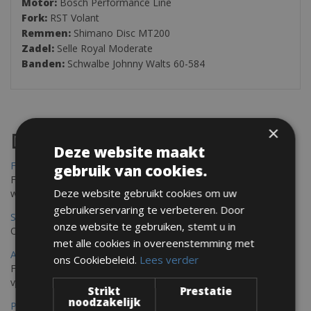
Motor:
Bosch Performance Line
Fork:
RST Volant
Remmen:
Shimano Disc MT200
Zadel:
Selle Royal Moderate
Banden:
Schwalbe Johnny Walts 60-584
×
Destinations
Deze website maakt
Frejus Fietsverhuur
gebruik van cookies.
Fréjus en Saint-Raphaël liggen aan de Middellandse Zee en
Deze website gebruikt cookies om uw
worden omringd door het Massif de l'Esterel
gebruikerservaring te verbeteren. Door
Saint Raphael Fietsverhuur
onze website te gebruiken, stemt u in
Ontdek Saint Raphael, gelegen in het prachtige Var op uw fiets
met alle cookies in overeenstemming met
Ajaccio Fietsverhuur
ons Cookiebeleid.
Lees verder
Fietsen in Ajaccio, gelegen op het eiland Corsica, biedt een
verscheidenheid aan routes
Strikt
Prestatie
noodzakelijk
Porec Fietsverhuur