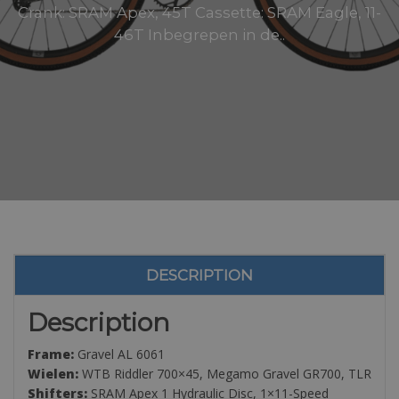
Crank: SRAM Apex, 45T Cassette: SRAM Eagle, 11-
46T Inbegrepen in de..
DESCRIPTION
Description
Frame:
Gravel AL 6061
Wielen:
WTB Riddler 700×45, Megamo Gravel GR700, TLR
Shifters:
SRAM Apex 1 Hydraulic Disc, 1×11-Speed