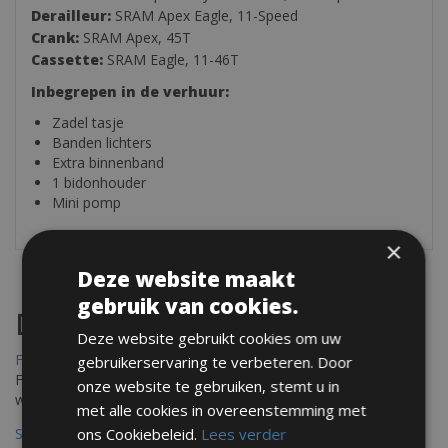
Derailleur:
SRAM Apex Eagle, 11-Speed
Crank:
SRAM Apex, 45T
Cassette:
SRAM Eagle, 11-46T
Inbegrepen in de verhuur:
Zadel tasje
Banden lichters
Extra binnenband
1 bidonhouder
Mini pomp
×
Deze website maakt
gebruik van cookies.
Destinations
Deze website gebruikt cookies om uw
Frejus Fietsverhuur
gebruikerservaring te verbeteren. Door
Fréjus en Saint-Raphaël liggen aan de Middellandse Zee en
onze website te gebruiken, stemt u in
worden omringd door het Massif de l'Esterel
met alle cookies in overeenstemming met
Saint Raphael Fietsverhuur
ons Cookiebeleid.
Lees verder