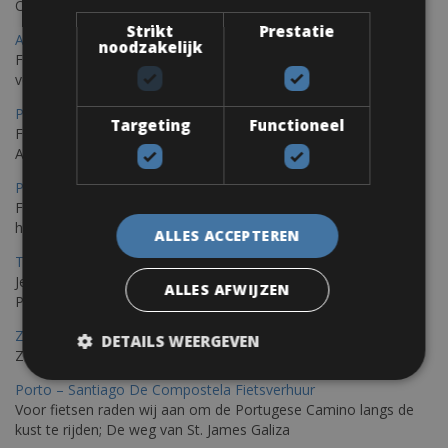
Ontdek Saint Raphael, gelegen in het prachtige Var op uw fiets
Strikt
Prestatie
Ajaccio Fietsverhuur
noodzakelijk
Fietsen in Ajaccio, gelegen op het eiland Corsica, biedt een
verscheidenheid aan routes
Porec Fietsverhuur
Targeting
Functioneel
Fiets over sfeervolle routes die zich uitstrekken langs de
Adriatische kust en het weelderige Istrische platteland.
Pula Fietsverhuur
Fietsen langs de Istrische kust is de ideale fietstocht voor wie
houdt van de Mediterrane zon.
ALLES ACCEPTEREN
Trieste-Pula Fietsverhuur
Je kunt een fiets huren met levering in Triëst en de fiets later in
ALLES AFWIJZEN
Pula of elders in Istrië achterlaten.
Zadar Fietsverhuur
DETAILS WEERGEVEN
Zadar, een verborgen parel die je op de fiets kunt ontdekken
Porto – Santiago De Compostela Fietsverhuur
Voor fietsen raden wij aan om de Portugese Camino langs de
kust te rijden; De weg van St. James Galiza