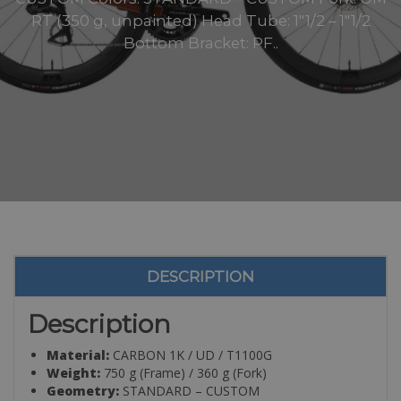
RT (350 g, unpainted) Head Tube: 1″1/2 – 1″1/2
Bottom Bracket: PF..
DESCRIPTION
Description
Material:
CARBON 1K / UD / T1100G
Weight:
750 g (Frame) / 360 g (Fork)
Geometry:
STANDARD – CUSTOM