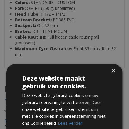
Colors:
STANDARD – CUSTOM
Fork:
OM RT (350 g, unpainted)
Head Tube:
1″1/2 – 1″1/2
Bottom Bracket:
PF 386 EVO
Seatpost:
Ø 27.2 mm
Brakes:
DB – FLAT MOUNT
Cable Routing:
Full hidden cable routing (all
groupsets)
Maximum Tyre Clearance:
Front 35 mm / Rear 32
mm
×
Deze website maakt
gebruik van cookies.
Destinations
Deze website gebruikt cookies om uw
Frejus Fietsverhuur
gebruikerservaring te verbeteren. Door
Fréjus en Saint-Raphaël liggen aan de Middellandse Zee en
onze website te gebruiken, stemt u in
worden omringd door het Massif de l'Esterel
met alle cookies in overeenstemming met
Saint Raphael Fietsverhuur
ons Cookiebeleid.
Lees verder
Ontdek Saint Raphael, gelegen in het prachtige Var op uw fiets