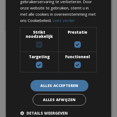
gebruikerservaring te verbeteren. Door
Maten: S - M - L
onze website te gebruiken, stemt u in
met alle cookies in overeenstemming met
Van € 250 voor 4 dagen
ons Cookiebeleid.
Lees verder
Strikt
Prestatie
noodzakelijk
Racefiets
Ridley Fenix SLIC Disc Ultegra
Targeting
Functioneel
ALLES ACCEPTEREN
ALLES AFWIJZEN
DETAILS WEERGEVEN