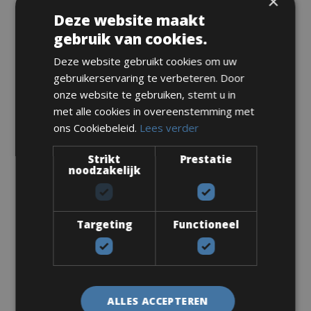
×
Deze website maakt
gebruik van cookies.
Maten: Verkrijgbaar in alle maten
Deze website gebruikt cookies om uw
Van € 256 voor 2 dagen
gebruikerservaring te verbeteren. Door
onze website te gebruiken, stemt u in
met alle cookies in overeenstemming met
ons Cookiebeleid.
Lees verder
Racefiets
Strikt
Prestatie
Ultimate Road Bike
noodzakelijk
Targeting
Functioneel
ALLES ACCEPTEREN