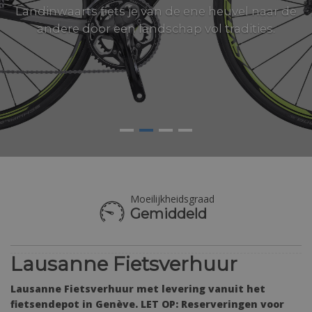
Landinwaarts fiets je van de ene heuvel naar de
andere door een landschap vol tradities.
Moeilijkheidsgraad
Land
Gemiddeld
Zwitserland
Lausanne Fietsverhuur
Lausanne Fietsverhuur met levering vanuit het
fietsendepot in Genève. LET OP: Reserveringen voor