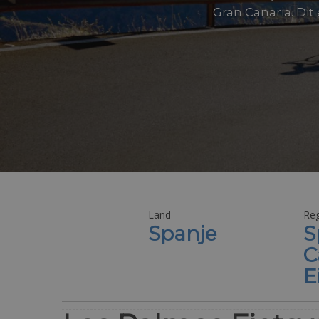
Gran Canaria. Dit
Land
Reg
Spanje
S
C
E