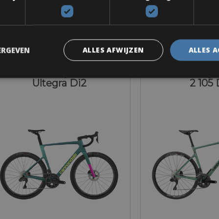
Van € 138 voor 3 dagen
Van € 120 vo
ERGEVEN
ALLES AFWIJZEN
ALLES 
Racefiets
Racefi
annondale SuperSix EVO 2
Cannondale Sy
Ultegra Di2
2 105 