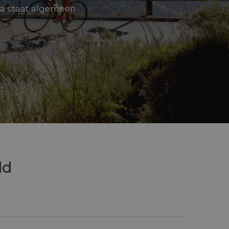
ria staat algemeen
ld