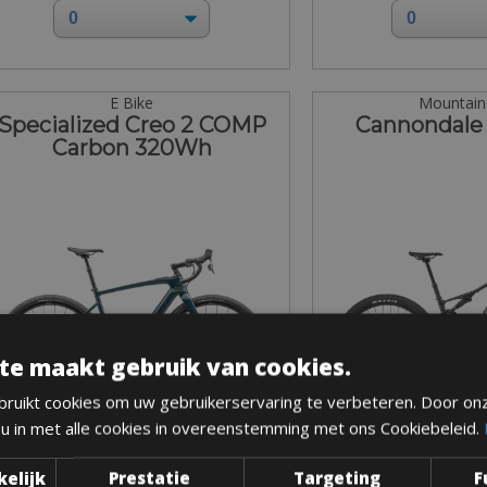
E Bike
Mountain
Specialized Creo 2 COMP
Cannondale 
Carbon 320Wh
te maakt gebruik van cookies.
ruikt cookies om uw gebruikerservaring te verbeteren. Door on
 u in met alle cookies in overeenstemming met ons Cookiebeleid.
Maten: Verkrijgbaar in alle maten
Maten: Verkrijgbaa
kelijk
Prestatie
Targeting
F