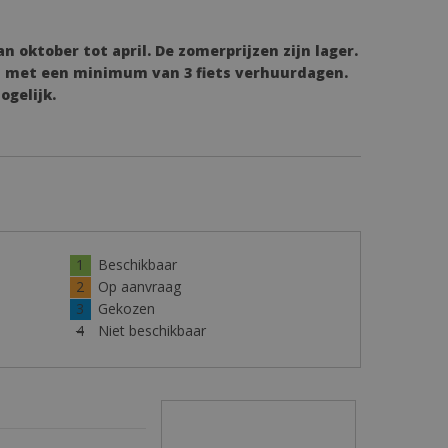
n oktober tot april. De zomerprijzen zijn lager.
d met een minimum van 3 fiets verhuurdagen.
ogelijk.
1
Beschikbaar
2
Op aanvraag
3
Gekozen
4
Niet beschikbaar