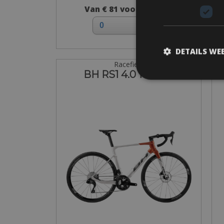
Van € 81 voor 3 dagen
DETAILS WE
Racefiets
BH RS1 4.0 105 Di2
C