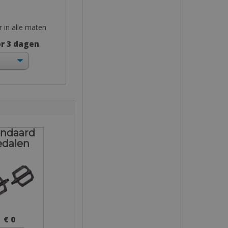
r in alle maten
or 3 dagen
andaard
edalen
€ 0