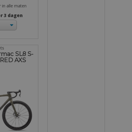
r in alle maten
or 3 dagen
ets
rmac SL8 S-
 RED AXS