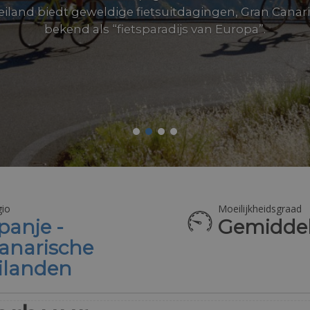
 eiland biedt geweldige fietsuitdagingen, Gran Cana
bekend als “fietsparadijs van Europa”.
io
Moeilijkheidsgraad
panje -
Gemidde
anarische
ilanden