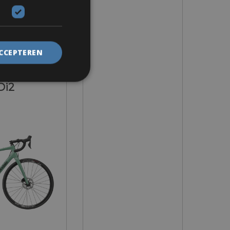
or 3 dagen
ACCEPTEREN
ets
napse Carbon
Di2