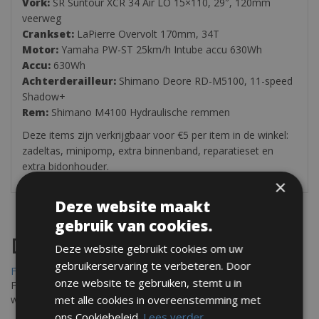
Vork:
SR Suntour XCR 34 Air LO 15×110, 29″, 120mm
veerweg
Crankset:
LaPierre Overvolt 170mm, 34T
Motor:
Yamaha PW-ST 25km/h Intube accu 630Wh
Accu:
630Wh
Achterderailleur:
Shimano Deore RD-M5100, 11-speed
Shadow+
Rem:
Shimano M4100 Hydraulische remmen
Deze items zijn verkrijgbaar voor €5 per item in de winkel:
zadeltas, minipomp, extra binnenband, reparatieset en
extra bidonhouder.
×
Deze website maakt
gebruik van cookies.
Destinations
Deze website gebruikt cookies om uw
gebruikerservaring te verbeteren. Door
Frejus Fietsverhuur
onze website te gebruiken, stemt u in
Fréjus en Saint-Raphaël liggen aan de Middellandse Zee en
met alle cookies in overeenstemming met
worden omringd door het Massif de l'Esterel
ons Cookiebeleid.
Lees verder