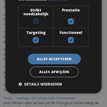
Saint Raphael Fietsverhuur
Ontdek Saint Raphael, gelegen in het prachtige Var op uw fiets
Strikt
Prestatie
noodzakelijk
Ajaccio Fietsverhuur
Fietsen in Ajaccio, gelegen op het eiland Corsica, biedt een
verscheidenheid aan routes
Porec Fietsverhuur
Targeting
Functioneel
Fiets over sfeervolle routes die zich uitstrekken langs de
Adriatische kust en het weelderige Istrische platteland.
Pula Fietsverhuur
Fietsen langs de Istrische kust is de ideale fietstocht voor wie
ALLES ACCEPTEREN
houdt van de Mediterrane zon.
Trieste-Pula Fietsverhuur
ALLES AFWIJZEN
Je kunt een fiets huren met levering in Triëst en de fiets later in
Pula of elders in Istrië achterlaten.
DETAILS WEERGEVEN
Zadar Fietsverhuur
Zadar, een verborgen parel die je op de fiets kunt ontdekken
Porto – Santiago De Compostela Fietsverhuur
Voor fietsen raden wij aan om de Portugese Camino langs de