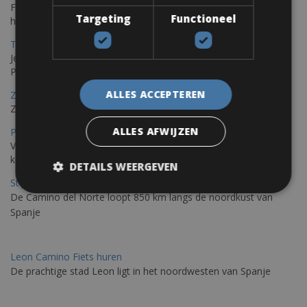
Fietsen langs de Istrische kust is de ideale fietstocht voor wie
Targeting
Functioneel
houdt van de Mediterrane zon.
Trieste-Pula Fietsverhuur
Je kunt een fiets huren met levering in Triëst en de fiets later in
Pula of elders in Istrië achterlaten.
ALLES ACCEPTEREN
Zadar Fietsverhuur
Zadar, een verborgen parel die je op de fiets kunt ontdekken
ALLES AFWIJZEN
Porto – Santiago De Compostela Fietsverhuur
Voor fietsen raden wij aan om de Portugese Camino langs de
kust te rijden; De weg van St. James Galiza
DETAILS WEERGEVEN
St Jacobs Route Fietsverhuur
De Camino del Norte loopt 850 km langs de noordkust van
Spanje
Leon Camino Fiets huren
De prachtige stad Leon ligt in het noordwesten van Spanje