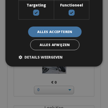
Targeting
Functioneel
Accessoires
ALLES ACCEPTEREN
Eigen pedalen
ALLES AFWIJZEN
DETAILS WEERGEVEN
€ 0
Look Keo