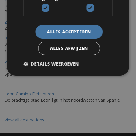
Je kunt een fiets huren met levering in Triëst en de fiets later in
Pula of elders in Istrië achterlaten.
Zadar Fietsverhuur
Zadar, een verborgen parel die je op de fiets kunt ontdekken
ALLES ACCEPTEREN
Porto – Santiago De Compostela Fietsverhuur
Voor fietsen raden wij aan om de Portugese Camino langs de
ALLES AFWIJZEN
kust te rijden; De weg van St. James Galiza
St Jacobs Route Fietsverhuur
DETAILS WEERGEVEN
De Camino del Norte loopt 850 km langs de noordkust van
Spanje
Leon Camino Fiets huren
De prachtige stad Leon ligt in het noordwesten van Spanje
View all destinations