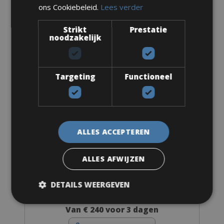
ons Cookiebeleid.
Lees verder
Racefiets
Strikt
Prestatie
noodzakelijk
Cannondale Supersix Evo Disc DI2
Targeting
Functioneel
ALLES ACCEPTEREN
ALLES AFWIJZEN
DETAILS WEERGEVEN
Maten: Verkrijgbaar in alle maten
Van € 240 voor 3 dagen