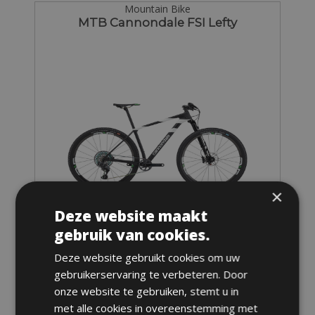
Mountain Bike
MTB Cannondale FSI Lefty
×
Deze website maakt
gebruik van cookies.
Maten: S,M & L
Deze website gebruikt cookies om uw
Van € 255 voor 3 dagen
gebruikerservaring te verbeteren. Door
onze website te gebruiken, stemt u in
met alle cookies in overeenstemming met