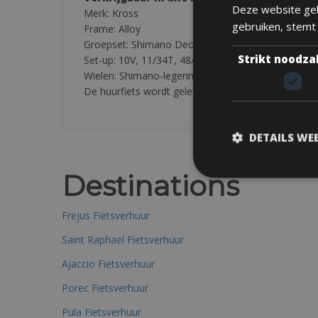
Deze website geb
Merk: Kross
gebruiken, stemt
Frame: Alloy
Groepset: Shimano Deore
Strikt noodza
Set-up: 10V, 11/34T, 48/36/26T
Wielen: Shimano-legering, 700×35
De huurfiets wordt geleverd met: 1 bidonhouder, 
DETAILS WE
Destinations
Frejus Fietsverhuur
Saint Raphael Fietsverhuur
Ajaccio Fietsverhuur
Porec Fietsverhuur
Pula Fietsverhuur