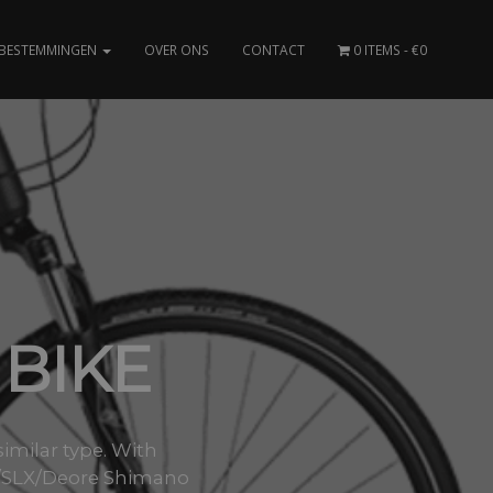
BESTEMMINGEN
OVER ONS
CONTACT
0 ITEMS
€0
 BIKE
imilar type. With
T/SLX/Deore Shimano