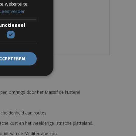
ze website te
Lees verder
unctioneel
ACCEPTEREN
den omringd door het Massif de l'Esterel
erscheidenheid aan routes
ische kust en het weelderige Istrische platteland.
e houdt van de Mediterrane zon.