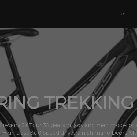
HOME
ING TREKKING
Stevens SX Tour 30 gears in lady and men model or s
High class 3x10-speed drivetrain Shimano Deore X