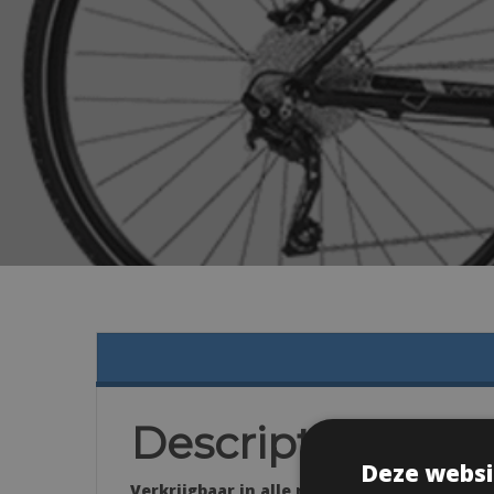
Description
Deze websi
Verkrijgbaar in alle maten: