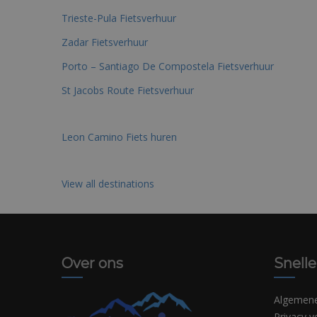
Trieste-Pula Fietsverhuur
Zadar Fietsverhuur
Porto – Santiago De Compostela Fietsverhuur
St Jacobs Route Fietsverhuur
Leon Camino Fiets huren
View all destinations
Over ons
Snelle
Algemen
Privacy v