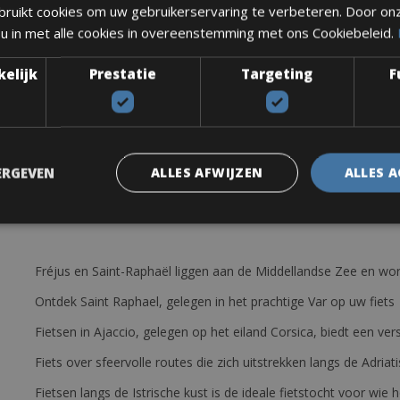
ruikt cookies om uw gebruikerservaring te verbeteren. Door on
 u in met alle cookies in overeenstemming met ons Cookiebeleid.
kelijk
Prestatie
Targeting
F
een pomp, zadeltas, gereedschapsset en bandenlichters.
ERGEVEN
ALLES AFWIJZEN
ALLES 
Fréjus en Saint-Raphaël liggen aan de Middellandse Zee en wor
Ontdek Saint Raphael, gelegen in het prachtige Var op uw fiets
Fietsen in Ajaccio, gelegen op het eiland Corsica, biedt een v
Fiets over sfeervolle routes die zich uitstrekken langs de Adriat
Fietsen langs de Istrische kust is de ideale fietstocht voor wi