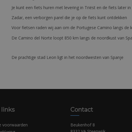
Je kunt een fiets huren met levering in Triëst en de fiets later in
Zadar, een verborgen parel die je op de fiets kunt ontdekken
Voor fietsen raden wij aan om de Portugese Camino langs de ku
De Camino del Norte loopt 850 km langs de noordkust van Sp
De prachtige stad Leon ligt in het noordwesten van Spanje
 links
Contact
e voorwaarden
Beukenhof 8
8332 VA Steenwijk
erklaring