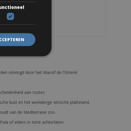
s.
unctioneel
ACCEPTEREN
den omringd door het Massif de l'Esterel
erscheidenheid aan routes
ische kust en het weelderige Istrische platteland.
e houdt van de Mediterrane zon.
 Pula of elders in Istrië achterlaten.