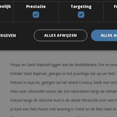
minum frame 6061 – Brakes: Tektro STB-01 – Shimano Altus, 24 gear
kelijk
Prestatie
Targeting
F
pare inner tube, tyre levers.
ERGEVEN
ALLES AFWIJZEN
ALLES 
Fréjus en Saint-Raphaël liggen aan de Middellandse Zee en wor
Ontdek Saint Raphael, gelegen in het prachtige Var op uw fiets
Fietsen in Ajaccio, gelegen op het eiland Corsica, biedt een v
Fiets over sfeervolle routes die zich uitstrekken langs de Adriat
Fietsen langs de Istrische kust is de ideale fietstocht voor wi
Je kunt een fiets huren met levering in Triëst en de fiets later in