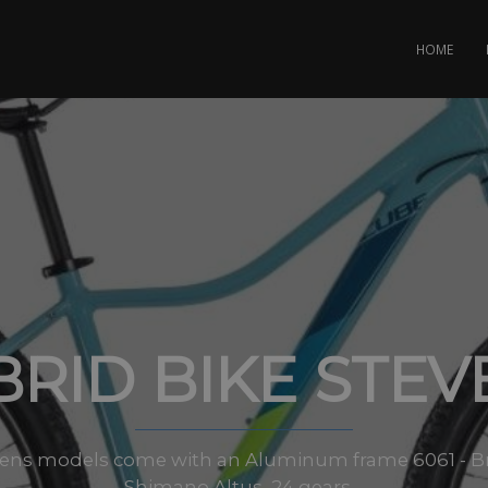
HOME
BRID BIKE STEV
vens models come with an Aluminum frame 6061 - Bra
Shimano Altus, 24 gears.