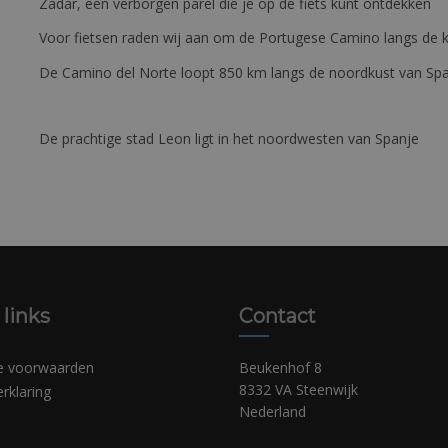
Zadar, een verborgen parel die je op de fiets kunt ontdekken
Voor fietsen raden wij aan om de Portugese Camino langs de ku
De Camino del Norte loopt 850 km langs de noordkust van Sp
De prachtige stad Leon ligt in het noordwesten van Spanje
 links
Contact
e voorwaarden
Beukenhof 8
8332 VA Steenwijk
erklaring
Nederland