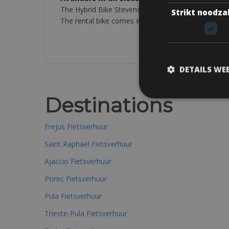
The Hybrid Bike Stevens models come with an Alu
Strikt noodza
The rental bike comes with:cycle computer, pump, s
DETAILS WE
Destinations
Frejus Fietsverhuur
Saint Raphael Fietsverhuur
Ajaccio Fietsverhuur
Porec Fietsverhuur
Pula Fietsverhuur
Trieste-Pula Fietsverhuur