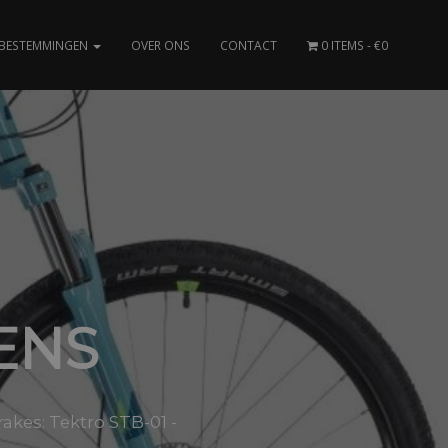
BESTEMMINGEN
OVER ONS
CONTACT
0 ITEMS
€0
ENS
kes: Tektro STB-01 -