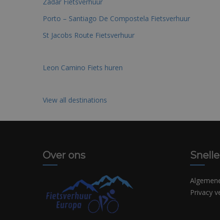
Zadar Fietsverhuur
Porto – Santiago De Compostela Fietsverhuur
St Jacobs Route Fietsverhuur
Leon Camino Fiets huren
View all destinations
Over ons
Snelle
Algemen
Privacy v