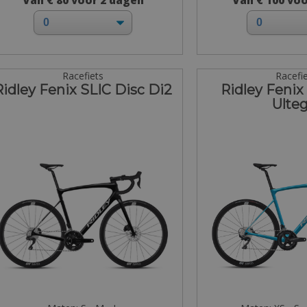
Van € 80 voor 2 dagen
Van € 100 vo
Racefiets
Racefi
Ridley Fenix SLIC Disc Di2
Ridley Fenix
Ulteg