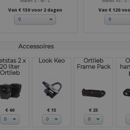
Maten: S - M - L
Maten: XS - S -
Van € 150 voor 2 dagen
Van € 120 vo
Accessoires
etstas 2 x
Look Keo
Ortlieb
O
20 liter
Frame Pack
han
Ortlieb
€ 40
€ 15
€ 25