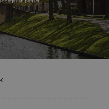
eggetjes en perfect
d
k