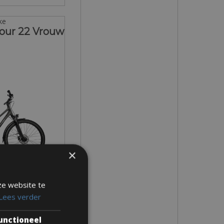
ike
vour 22 Vrouw
×
ze website te
 - M
Lees verder
r 2 dagen
unctioneel