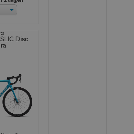
or 2 dagen
ets
 SLIC Disc
ra