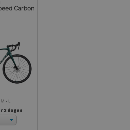
l
Speed Carbon
 M - L
or 2 dagen