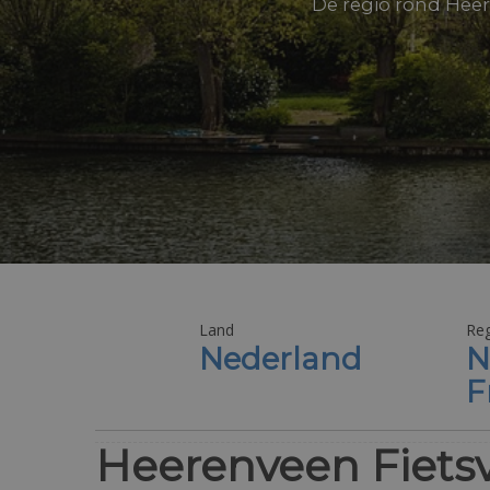
De regio rond Heer
Land
Reg
Nederland
N
F
Heerenveen Fiets