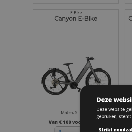
E Bike
Canyon E-Bike
C
Deze websi
Deze website geb
Maten: S - M - L
gebruiken, stemt
Van € 100 voor 2 dagen
Strikt noodza