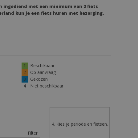
n ingediend met een minimum van 2 fiets
erland kun je een fiets huren met bezorging.
1
Beschikbaar
2
Op aanvraag
3
Gekozen
4
Niet beschikbaar
4. Kies je periode en fietsen.
Filter