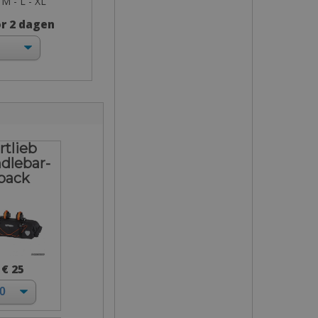
 M - L - XL
or 2 dagen
rtlieb
dlebar-
pack
€ 25