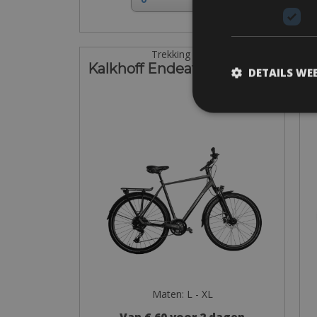
Trekking Bike
Kalkhoff Endeavour 22 Man
DETAILS WE
Maten: L - XL