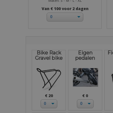
Maten: S - M - L - XL
Van € 100 voor 2 dagen
Bike Rack
Eigen
Fi
Gravel bike
pedalen
€ 20
€ 0