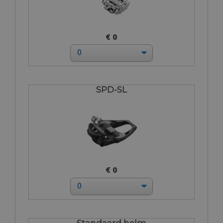
€ 0
SPD-SL
€ 0
Standaard helm