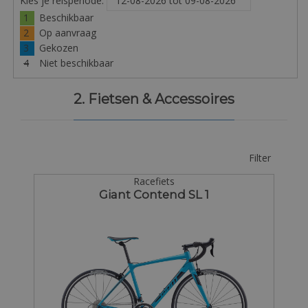
Kies je reisperiode:
1
Beschikbaar
2
Op aanvraag
3
Gekozen
4
Niet beschikbaar
2. Fietsen & Accessoires
Filter
Racefiets
Giant Contend SL 1