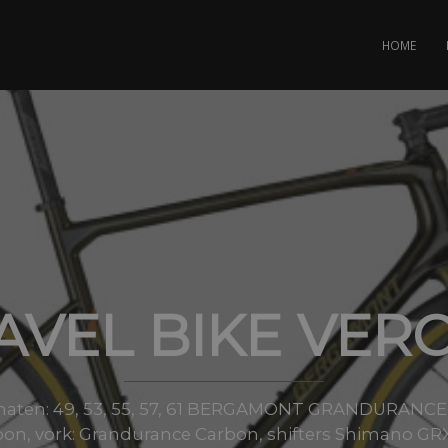
HOME
AVEL BIKE VER
 maten: 49, 53, 55, 57, 61 BERGAMONT GRANDURANCE
on, vork: Grandurance Carbon, shifters Shimano GRX