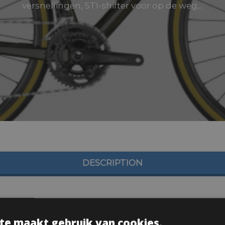
versnellingen, STI-shifter voor op de weg,..
DESCRIPTION
te maakt gebruik van cookies.