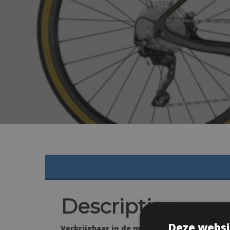
Description
Deze websi
Verkrijgbaar in de maten: 49, 53, 55, 57, 61