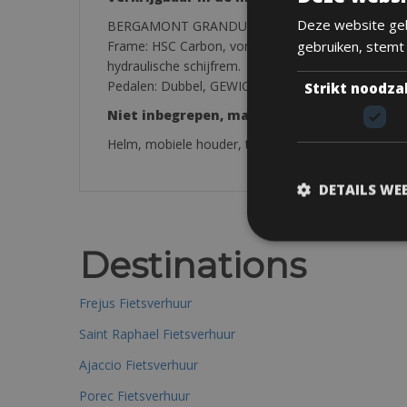
Deze website geb
BERGAMONT GRANDURANCE EXPERT Gravelfiets
Frame: HSC Carbon, vork: Grandurance Carbon, sh
gebruiken, stemt
hydraulische schijfrem.
Pedalen: Dubbel, GEWICHT ONGEVEER 9,6 kg, frame e
Strikt noodza
Niet inbegrepen, maar op aanvraag verkrij
Helm, mobiele houder, tweede achtertas, onder de
DETAILS WE
Destinations
Frejus Fietsverhuur
Saint Raphael Fietsverhuur
Ajaccio Fietsverhuur
Porec Fietsverhuur