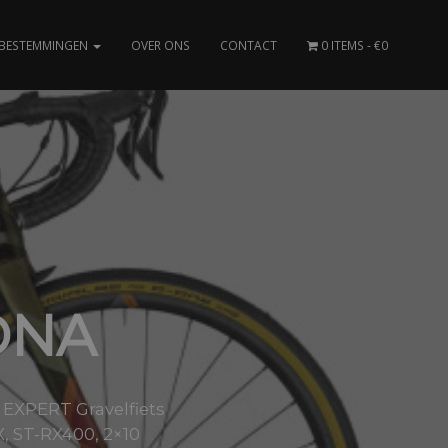
BESTEMMINGEN
OVER ONS
CONTACT
0 ITEMS
€0
ONA
 EXPERT Gravelfiets
, ST-RX400, 2×10