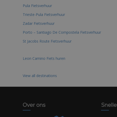
Pula Fietsverhuur
Trieste-Pula Fietsverhuur
Zadar Fietsverhuur
Porto – Santiago De Compostela Fietsverhuur
St Jacobs Route Fietsverhuur
Leon Camino Fiets huren
View all destinations
Over ons
Snelle