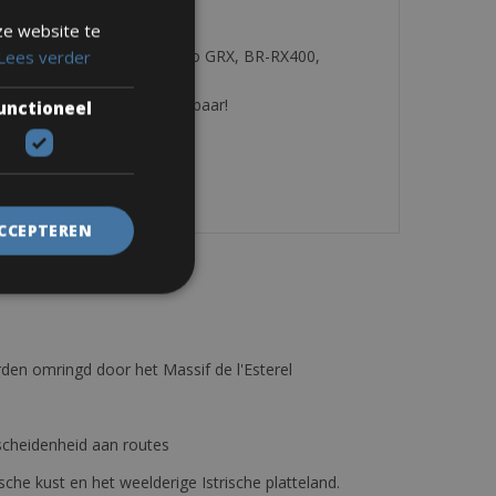
ze website te
 op de weg, remmen: Shimano GRX, BR-RX400,
Lees verder
n fietstassen zijn beschikbaar!
unctioneel
ACCEPTEREN
den omringd door het Massif de l'Esterel
erscheidenheid aan routes
ische kust en het weelderige Istrische platteland.