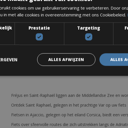
ruikt cookies om uw gebruikerservaring te verbeteren. Door on
ifters Shimano GRX, ST-RX400, 2×10 versnellingen, STI-shifter voor
 u in met alle cookies in overeenstemming met ons Cookiebeleid.
n vork van volledig carbon, perfecte banden voor on- en off-road, e
kelijk
Prestatie
Targeting
F
gbaar:
 zadeltas, grote onder de zadeltas of gladde banden
ERGEVEN
ALLES AFWIJZEN
ALLES 
Fréjus en Saint-Raphaël liggen aan de Middellandse Zee en wor
Ontdek Saint Raphael, gelegen in het prachtige Var op uw fiets
Fietsen in Ajaccio, gelegen op het eiland Corsica, biedt een v
Fiets over sfeervolle routes die zich uitstrekken langs de Adriat