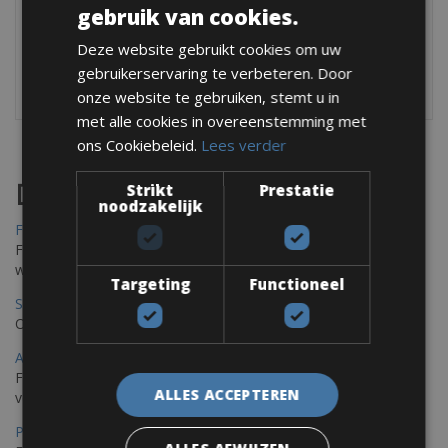
gebruik van cookies.
Bij elke fiets zit een helm en een bandenset (binnenband,
Deze website gebruikt cookies om uw
bandenlichter, CO2 of pomp).
gebruikerservaring te verbeteren. Door
onze website te gebruiken, stemt u in
met alle cookies in overeenstemming met
ons Cookiebeleid.
Lees verder
Destinations
Strikt
Prestatie
noodzakelijk
Frejus Fietsverhuur
Fréjus en Saint-Raphaël liggen aan de Middellandse Zee en
worden omringd door het Massif de l'Esterel
Targeting
Functioneel
Saint Raphael Fietsverhuur
Ontdek Saint Raphael, gelegen in het prachtige Var op uw fiets
Ajaccio Fietsverhuur
Fietsen in Ajaccio, gelegen op het eiland Corsica, biedt een
ALLES ACCEPTEREN
verscheidenheid aan routes
Porec Fietsverhuur