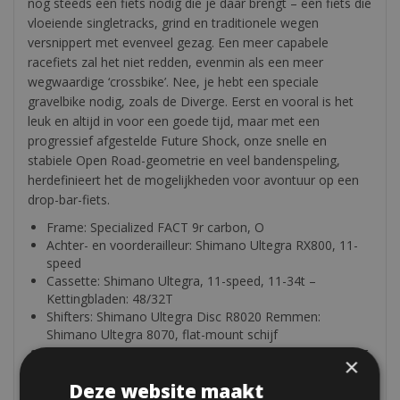
nog steeds een fiets nodig die je daar brengt – een fiets die
vloeiende singletracks, grind en traditionele wegen
versnippert met evenveel gezag. Een meer capabele
racefiets zal het niet redden, evenmin als een meer
wegwaardige ‘crossbike’. Nee, je hebt een speciale
gravelbike nodig, zoals de Diverge. Eerst en vooral is het
leuk en altijd in voor een goede tijd, maar met een
progressief afgestelde Future Shock, onze snelle en
stabiele Open Road-geometrie en veel bandenspeling,
herdefinieert het de mogelijkheden voor avontuur op een
drop-bar-fiets.
Frame: Specialized FACT 9r carbon, O
Achter- en voorderailleur: Shimano Ultegra RX800, 11-
speed
Cassette: Shimano Ultegra, 11-speed, 11-34t –
Kettingbladen: 48/32T
Shifters: Shimano Ultegra Disc R8020 Remmen:
Shimano Ultegra 8070, flat-mount schijf
Wielset: DT R470 Disc, afgedichte cartridge-naven, 14 g
×
spaken, 24 uur
Deze website maakt
Banden: 700 x 38 C