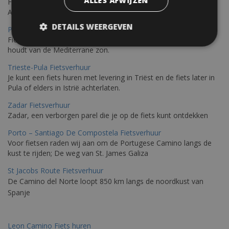
ALLES AFWIJZEN
Fiets over sfeervolle routes die zich uitstrekken langs de
Adriatische kust en het weelderige Istrische platteland.
DETAILS WEERGEVEN
Pula Fietsverhuur
Fietsen langs de Istrische kust is de ideale fietstocht voor wie
houdt van de Mediterrane zon.
Trieste-Pula Fietsverhuur
Je kunt een fiets huren met levering in Triëst en de fiets later in
Pula of elders in Istrië achterlaten.
Zadar Fietsverhuur
Zadar, een verborgen parel die je op de fiets kunt ontdekken
Porto – Santiago De Compostela Fietsverhuur
Voor fietsen raden wij aan om de Portugese Camino langs de
kust te rijden; De weg van St. James Galiza
St Jacobs Route Fietsverhuur
De Camino del Norte loopt 850 km langs de noordkust van
Spanje
Leon Camino Fiets huren