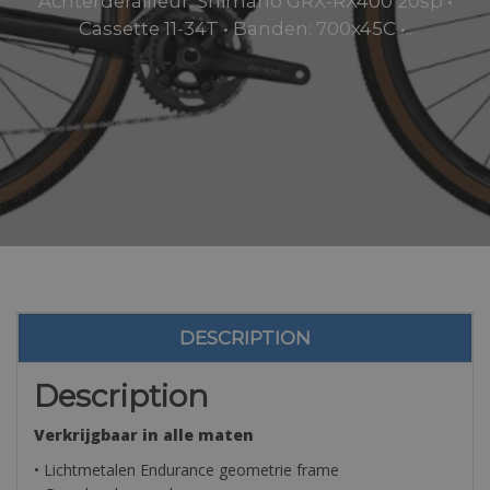
Achterderailleur: Shimano GRX-RX400 20sp •
Cassette 11-34T • Banden: 700x45C •..
DESCRIPTION
Description
Verkrijgbaar in alle maten
• Lichtmetalen Endurance geometrie frame