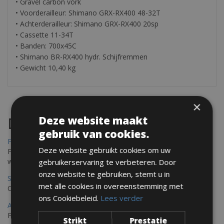
• Gravel carbon vork
• Voorderailleur: Shimano GRX-RX400 48-32T
• Achterderailleur: Shimano GRX-RX400 20sp
• Cassette 11-34T
• Banden: 700x45C
• Shimano BR-RX400 hydr. Schijfremmen
• Gewicht 10,40 kg
×
Deze website maakt
Destinations
gebruik van cookies.
Frejus Fietsverhuur
Deze website gebruikt cookies om uw
Fréjus en Saint-Raphaël liggen aan de Middellandse Zee en
worden omringd door het Massif de l'Esterel
gebruikerservaring te verbeteren. Door
onze website te gebruiken, stemt u in
Saint Raphael Fietsverhuur
met alle cookies in overeenstemming met
Ontdek Saint Raphael, gelegen in het prachtige Var op uw fiets
ons Cookiebeleid.
Lees verder
Ajaccio Fietsverhuur
Fietsen in Ajaccio, gelegen op het eiland Corsica, biedt een
Strikt
Prestatie