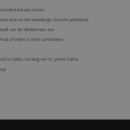
erscheidenheid aan routes
ische kust en het weelderige Istrische platteland.
e houdt van de Mediterrane zon.
 Pula of elders in Istrië achterlaten.
st te rijden; De weg van St. James Galiza
anje