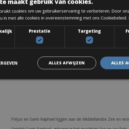
te maakt gebruik van cookies.
ruikt cookies om uw gebruikerservaring te verbeteren. Door on
 u in met alle cookies in overeenstemming met ons Cookiebeleid.
(203/180mm)
kelijk
Prestatie
Targeting
F
ERGEVEN
ALLES AFWIJZEN
ALLES 
Fréjus en Saint-Raphaël liggen aan de Middellandse Zee en wor
Ontdek Saint Raphael, gelegen in het prachtige Var op uw fiets