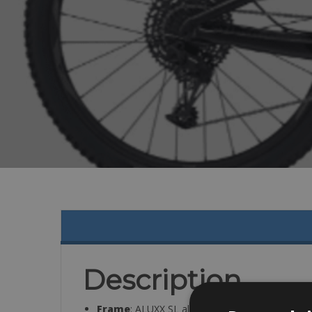
Description
Frame
: ALUXX SL aluminum, 135mm Maestro 