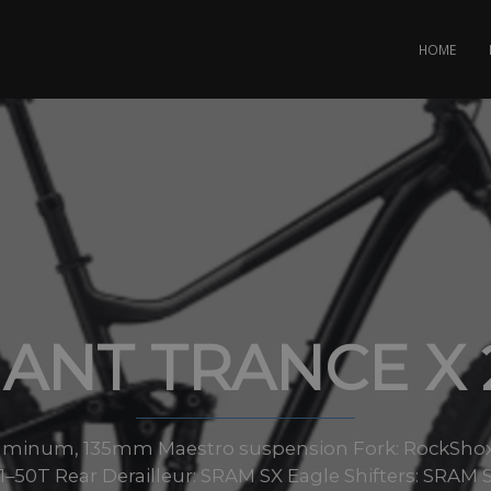
HOME
IANT TRANCE X 
uminum, 135mm Maestro suspension Fork: RockSho
1–50T Rear Derailleur: SRAM SX Eagle Shifters: SRAM S