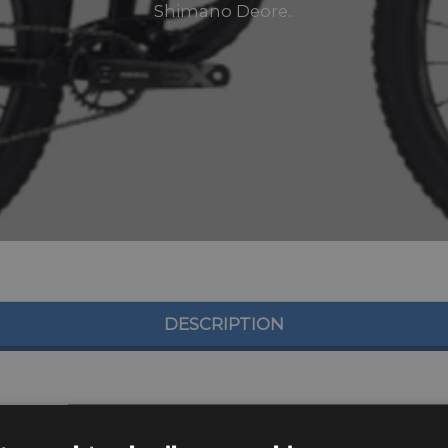
Shimano Deore..
DESCRIPTION
suspension