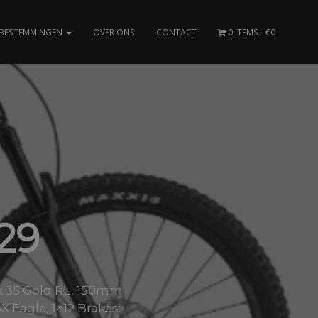
BESTEMMINGEN
OVER ONS
CONTACT
0 ITEMS
€0
29
x 35 Gold RL, 150mm
X Eagle, 1×12 Brakes: