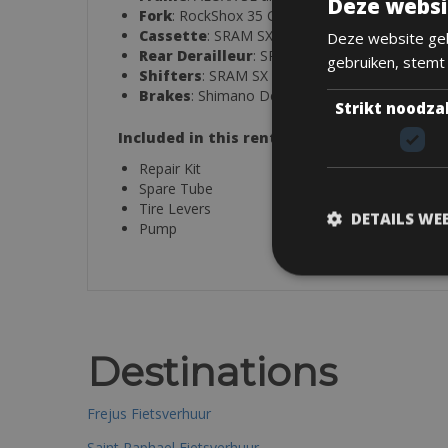
Deze websi
Fork
: RockShox 35 Gold RL, 150mm
Cassette
: SRAM SX, 11–50T
Deze website geb
Rear Derailleur
: SRAM SX Eagle
gebruiken, stemt
Shifters
: SRAM SX Eagle, 1×12
Brakes
: Shimano Deore BR-MT420 hydraulic 
Strikt noodza
Included in this rental:
Repair Kit
Spare Tube
Tire Levers
DETAILS WE
Pump
Destinations
Frejus Fietsverhuur
Saint Raphael Fietsverhuur